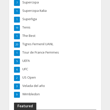
Supercopa
7
Supercopa Italia
1
Superliga
1
Tenis
19
The Best
1
Tigres Femenil UANL
20
Tour de France Femmes
1
UEFA
5
UFC
6
US Open
2
Velada del año
3
Wimbledon
9
Featured