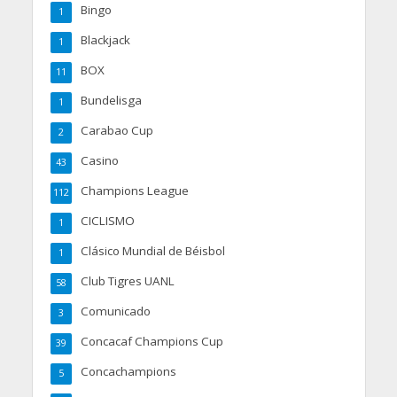
Bingo
1
Blackjack
1
BOX
11
Bundelisga
1
Carabao Cup
2
Casino
43
Champions League
112
CICLISMO
1
Clásico Mundial de Béisbol
1
Club Tigres UANL
58
Comunicado
3
Concacaf Champions Cup
39
Concachampions
5