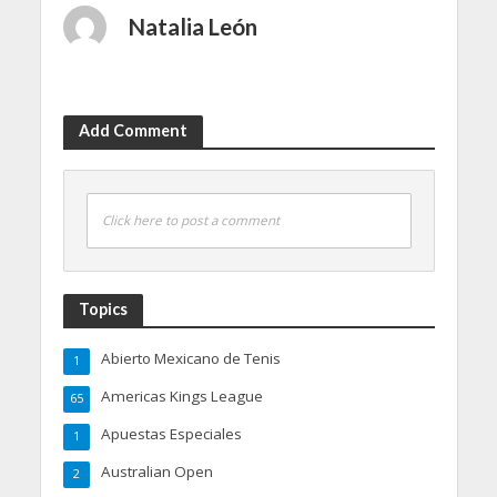
Natalia León
Add Comment
Click here to post a comment
Topics
Abierto Mexicano de Tenis
1
Americas Kings League
65
Apuestas Especiales
1
Australian Open
2