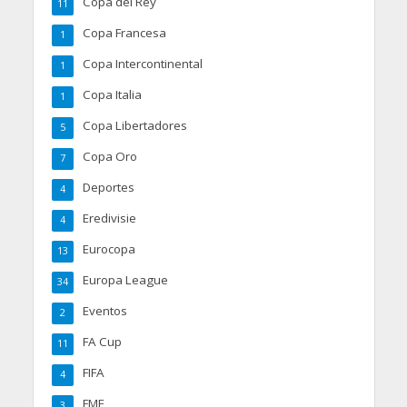
Copa del Rey
11
Copa Francesa
1
Copa Intercontinental
1
Copa Italia
1
Copa Libertadores
5
Copa Oro
7
Deportes
4
Eredivisie
4
Eurocopa
13
Europa League
34
Eventos
2
FA Cup
11
FIFA
4
FMF
3