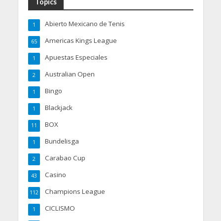
Topics
Abierto Mexicano de Tenis
1
Americas Kings League
65
Apuestas Especiales
1
Australian Open
2
Bingo
1
Blackjack
1
BOX
11
Bundelisga
1
Carabao Cup
2
Casino
43
Champions League
112
CICLISMO
1