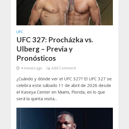
UFC
UFC 327: Procházka vs.
Ulberg – Previa y
Pronósticos
4 meses ago
Add Comment
¿Cuándo y dónde ver el UFC 327? El UFC 327 se
celebra este sábado 11 de abril de 2026 desde
el Kaseya Center en Miami, Florida, en lo que
será la quinta visita...