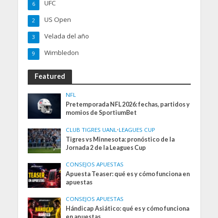
UFC
6
US Open
2
Velada del año
3
Wimbledon
9
Featured
NFL
Pretemporada NFL 2026: fechas, partidos y
momios de SportiumBet
CLUB TIGRES UANL
•
LEAGUES CUP
Tigres vs Minnesota: pronóstico de la
Jornada 2 de la Leagues Cup
CONSEJOS APUESTAS
Apuesta Teaser: qué es y cómo funciona en
apuestas
CONSEJOS APUESTAS
Hándicap Asiático: qué es y cómo funciona
en apuestas