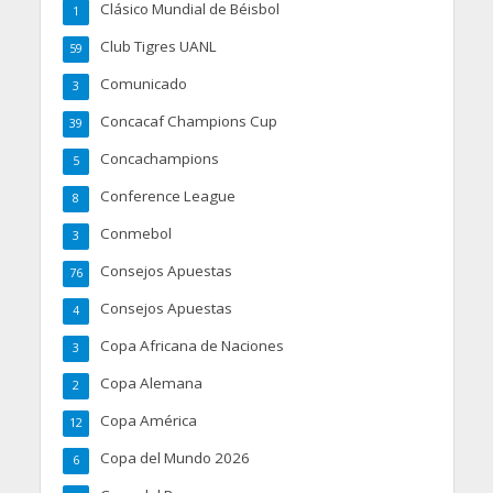
Clásico Mundial de Béisbol
1
Club Tigres UANL
59
Comunicado
3
Concacaf Champions Cup
39
Concachampions
5
Conference League
8
Conmebol
3
Consejos Apuestas
76
Consejos Apuestas
4
Copa Africana de Naciones
3
Copa Alemana
2
Copa América
12
Copa del Mundo 2026
6