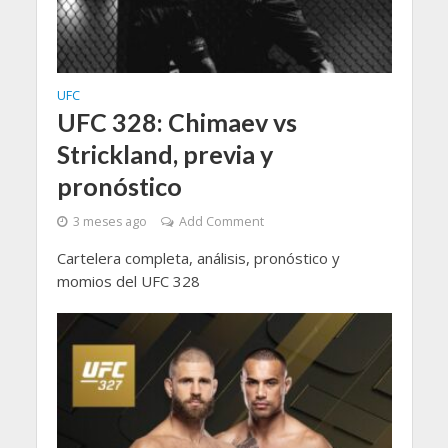
UFC
UFC 328: Chimaev vs
Strickland, previa y
pronóstico
3 meses ago
Add Comment
Cartelera completa, análisis, pronóstico y
momios del UFC 328