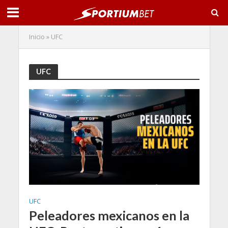
Inicio
»
UFC
UFC
UFC
Peleadores mexicanos en la