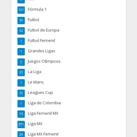
Fórmula 1
101
Futbol
30
Futbol de Europa
32
Futbol Femenil
1
Grandes Ligas
1
Juegos Olímpicos
2
La Liga
33
Le Mans
1
Leagues Cup
32
Liga de Colombia
1
Liga Femenil MX
15
Liga MX
201
Liga MX Femenil
29