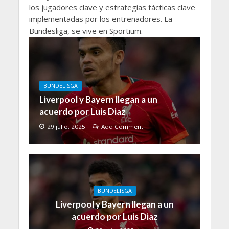
los jugadores clave y estrategias tácticas clave
implementadas por los entrenadores. La
Bundesliga, se vive en Sportium.
BUNDELISGA
Liverpool y Bayern llegan a un
acuerdo por Luis Diaz
29 julio, 2025
Add Comment
BUNDELISGA
Liverpool y Bayern llegan a un
acuerdo por Luis Diaz