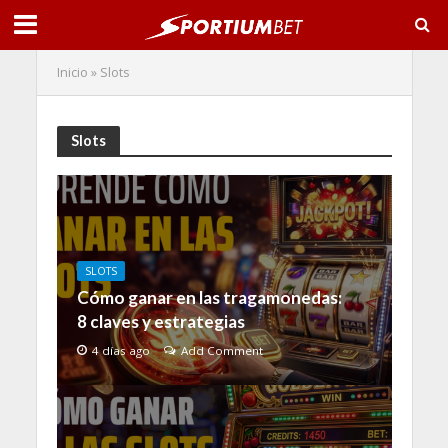
Inicio
»
Slots
Slots
SLOTS
Cómo ganar en las tragamonedas:
8 claves y estrategias
4 días ago
Add Comment