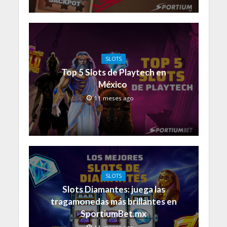
SLOTS
Top 5 Slots de Playtech en
México
11 meses ago
SLOTS
Slots Diamantes: juega las
tragamonedas más brillantes en
SportiumBet.mx