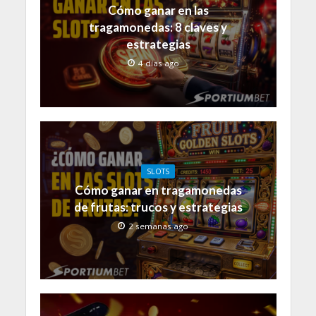
Cómo ganar en las
tragamonedas: 8 claves y
estrategias
4 días ago
SLOTS
Cómo ganar en tragamonedas
de frutas: trucos y estrategias
2 semanas ago