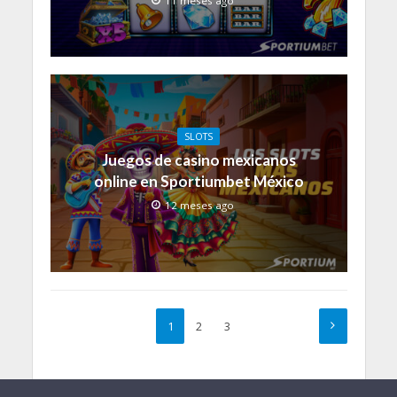
11 meses ago
SLOTS
Juegos de casino mexicanos
online en Sportiumbet México
12 meses ago
1
2
3