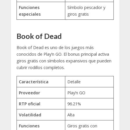
Funciones
Símbolo pescador y
especiales
giros gratis
Book of Dead
Book of Dead es uno de los juegos más
conocidos de Play’n GO. El bonus principal activa
giros gratis con símbolos expansivos que pueden
cubrir rodillos completos.
Característica
Detalle
Proveedor
Play’n GO
RTP oficial
96.21%
Volatilidad
Alta
Funciones
Giros gratis con