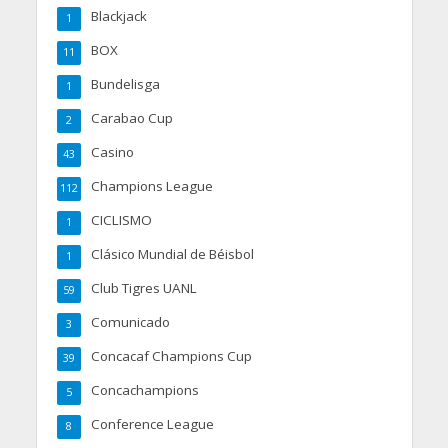
Blackjack
1
BOX
11
Bundelisga
1
Carabao Cup
2
Casino
43
Champions League
112
CICLISMO
1
Clásico Mundial de Béisbol
1
Club Tigres UANL
59
Comunicado
3
Concacaf Champions Cup
39
Concachampions
5
Conference League
8