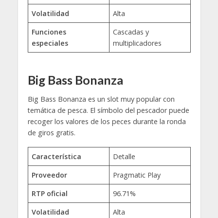
Volatilidad
Alta
Funciones
Cascadas y
especiales
multiplicadores
Big Bass Bonanza
Big Bass Bonanza es un slot muy popular con
temática de pesca. El símbolo del pescador puede
recoger los valores de los peces durante la ronda
de giros gratis.
Característica
Detalle
Proveedor
Pragmatic Play
RTP oficial
96.71%
Volatilidad
Alta