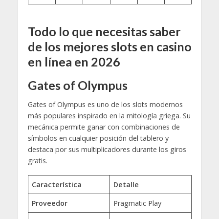
Todo lo que necesitas saber
de los mejores slots en casino
en línea en 2026
Gates of Olympus
Gates of Olympus es uno de los slots modernos
más populares inspirado en la mitología griega. Su
mecánica permite ganar con combinaciones de
símbolos en cualquier posición del tablero y
destaca por sus multiplicadores durante los giros
gratis.
Característica
Detalle
Proveedor
Pragmatic Play