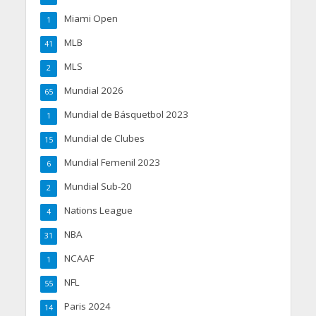
Miami Open
1
MLB
41
MLS
2
Mundial 2026
65
Mundial de Básquetbol 2023
1
Mundial de Clubes
15
Mundial Femenil 2023
6
Mundial Sub-20
2
Nations League
4
NBA
31
NCAAF
1
NFL
55
Paris 2024
14