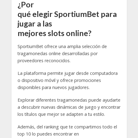
¿Por
qué elegir SportiumBet para
jugar a las
mejores slots online?
SportiumBet ofrece una amplia selección de
tragamonedas online desarrolladas por
proveedores reconocidos.
La plataforma permite jugar desde computadora
o dispositivo móvil y ofrece promociones
disponibles para nuevos jugadores.
Explorar diferentes tragamonedas puede ayudarte
a descubrir nuevas dinámicas de juego y encontrar
los títulos que mejor se adapten a tu estilo.
Además, del ranking que te compartimos todo el
top 10 lo puedes encontrar en