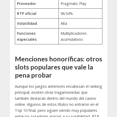
Proveedor
Pragmatic Play
RTP oficial
96.50%
Volatilidad
Alta
Funciones
Multiplicadores
especiales
acumulativos
Menciones honoríficas: otros
slots populares que vale la
pena probar
Aunque los juegos anteriores encabezan el ranking
principal, existen otras tragamonedas que
también destacan dentro del mundo del casino
online. Algunos de estos títulos no entraron en el
Top 10 final, pero siguen siendo muy populares
entre los jugadores gracias a su jugabilidad, RTP