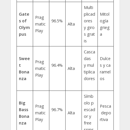
Multi
Gate
plicad
Mitol
Prag
s of
96.5%
ores
ogía
matic
Alta
Olym
y giro
grieg
Play
pus
s grat
a
is
Casca
Swee
das
Dulce
Prag
t
96.4%
y mul
s y ca
matic
Alta
Bona
tiplica
ramel
Play
nza
dores
os
Símb
Big
olo p
Prag
Pesca
Bass
96.7%
escad
matic
Alta
depo
Bona
or y
Play
rtiva
nza
free
spins