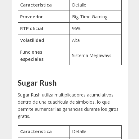
Característica
Detalle
Proveedor
Big Time Gaming
RTP oficial
96%
Volatilidad
Alta
Funciones
Sistema Megaways
especiales
Sugar Rush
Sugar Rush utiliza multiplicadores acumulativos
dentro de una cuadrícula de símbolos, lo que
permite aumentar las ganancias durante los giros
gratis.
Característica
Detalle