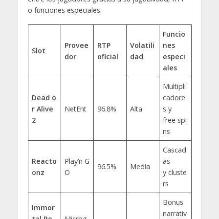
o funciones especiales.
Funcio
Provee
RTP
Volatili
nes
Slot
dor
oficial
dad
especi
ales
Multipli
Dead o
cadore
r Alive
NetEnt
96.8%
Alta
s y
2
free spi
ns
Cascad
Reacto
Play’n G
as
96.5%
Media
onz
O
y cluste
rs
Bonus
Immor
narrativ
tal Ro
Microg