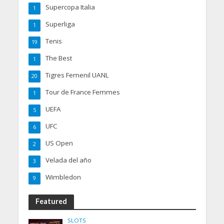
Supercopa Italia
1
Superliga
1
Tenis
19
The Best
1
Tigres Femenil UANL
20
Tour de France Femmes
1
UEFA
5
UFC
6
US Open
2
Velada del año
3
Wimbledon
9
Featured
SLOTS