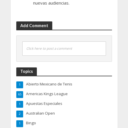
nuevas audiencias.
Add Comment
Click here to post a comment
Topics
Abierto Mexicano de Tenis
1
Americas Kings League
65
Apuestas Especiales
1
Australian Open
2
Bingo
1