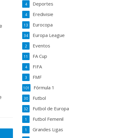
Deportes
4
Eredivisie
4
Eurocopa
13
e
Europa League
34
Eventos
2
FA Cup
11
FIFA
4
FMF
3
Fórmula 1
101
e
Futbol
30
Futbol de Europa
32
Futbol Femenil
1
Grandes Ligas
1