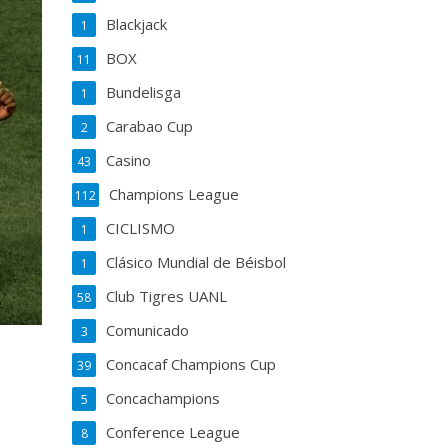
Blackjack
1
BOX
11
Bundelisga
1
Carabao Cup
2
Casino
43
Champions League
112
CICLISMO
1
Clásico Mundial de Béisbol
1
Club Tigres UANL
58
Comunicado
3
Concacaf Champions Cup
39
Concachampions
5
Conference League
8