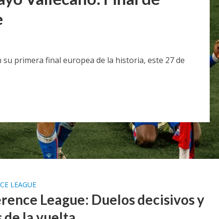
e
 su primera final europea de la historia, este 27 de
CE LEAGUE
rence League: Duelos decisivos y
 de la vuelta