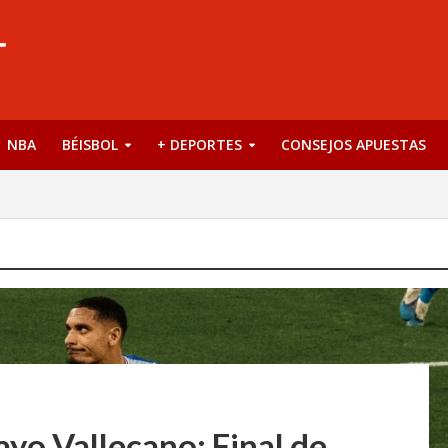
NBA
BÉISBOL
+ DEPORTES
CONSEJOS APUESTAS
ayo Vallecano: Final de