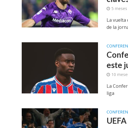
5 meses
La vuelta 
de la jorn
CONFEREN
Confe
este 
10 mese
La Confer
liga
CONFEREN
UEFA 