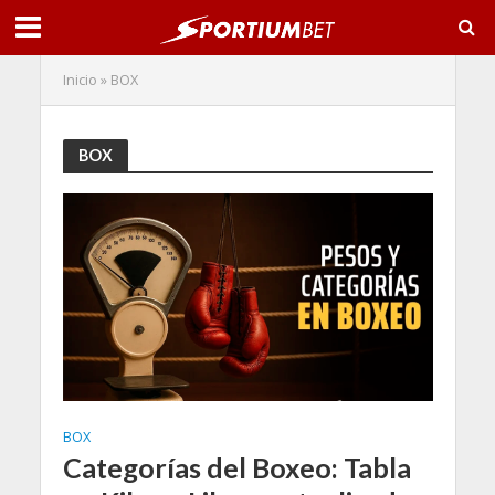
Inicio
»
BOX
BOX
BOX
Categorías del Boxeo: Tabla