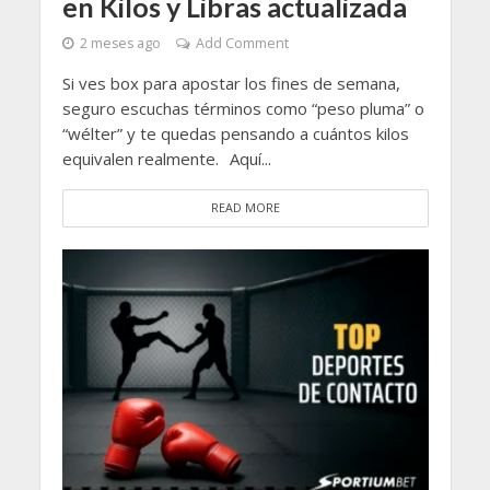
en Kilos y Libras actualizada
2 meses ago
Add Comment
Si ves box para apostar los fines de semana,
seguro escuchas términos como “peso pluma” o
“wélter” y te quedas pensando a cuántos kilos
equivalen realmente. Aquí...
READ MORE