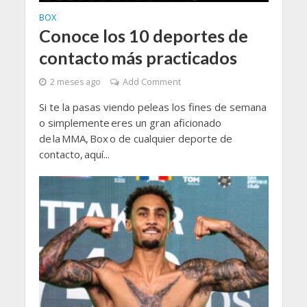
BOX
Conoce los 10 deportes de
contacto más practicados
2 meses ago
Add Comment
Si te la pasas viendo peleas los fines de semana
o simplemente eres un gran aficionado
de la MMA, Box o de cualquier deporte de
contacto, aquí...