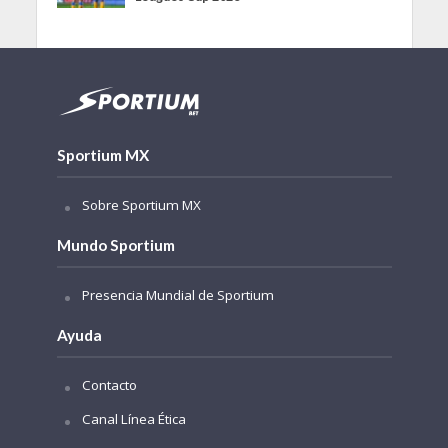
Sportium MX
Sobre Sportium MX
Mundo Sportium
Presencia Mundial de Sportium
Ayuda
Contacto
Canal Línea Ética