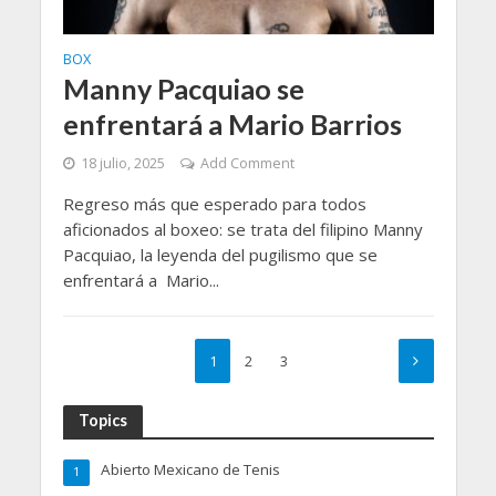
BOX
Manny Pacquiao se
enfrentará a Mario Barrios
18 julio, 2025
Add Comment
Regreso más que esperado para todos
aficionados al boxeo: se trata del filipino Manny
Pacquiao, la leyenda del pugilismo que se
enfrentará a Mario...
1
2
3
Topics
Abierto Mexicano de Tenis
1