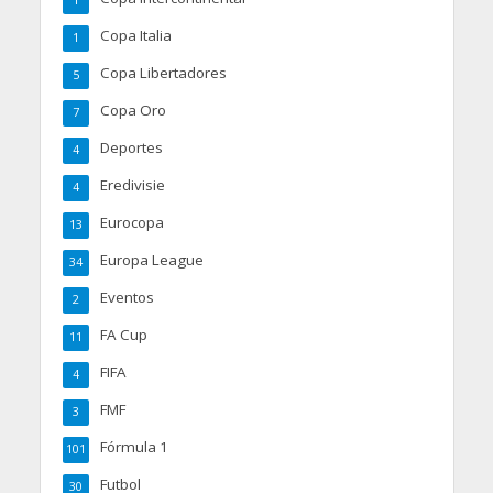
1
Copa Italia
1
Copa Libertadores
5
Copa Oro
7
Deportes
4
Eredivisie
4
Eurocopa
13
Europa League
34
Eventos
2
FA Cup
11
FIFA
4
FMF
3
Fórmula 1
101
Futbol
30