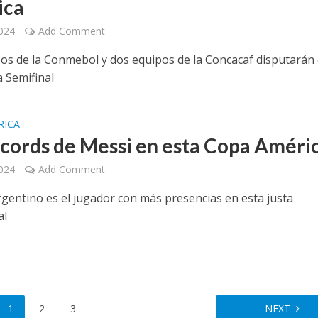
ica
2024
Add Comment
pos de la Conmebol y dos equipos de la Concacaf disputarán 
a Semifinal
RICA
écords de Messi en esta Copa Améri
2024
Add Comment
argentino es el jugador con más presencias en esta justa
al
1
2
3
NEXT