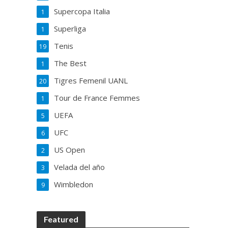
Supercopa Italia
1
Superliga
1
Tenis
19
The Best
1
Tigres Femenil UANL
20
Tour de France Femmes
1
UEFA
5
UFC
6
US Open
2
Velada del año
3
Wimbledon
9
Featured