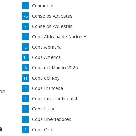
Conmebol
3
Consejos Apuestas
76
Consejos Apuestas
4
Copa Africana de Naciones
3
Copa Alemana
2
Copa América
12
Copa del Mundo 2026
6
Copa del Rey
11
Copa Francesa
1
son
Copa Intercontinental
1
Copa Italia
1
Copa Libertadores
5
a
Copa Oro
7