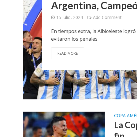
Argentina, Campeó
15 julio, 2024
Add Comment
En tiempos extra, la Albiceleste logró
evitaron los penales
READ MORE
COPA AMÉ
La Co
fin