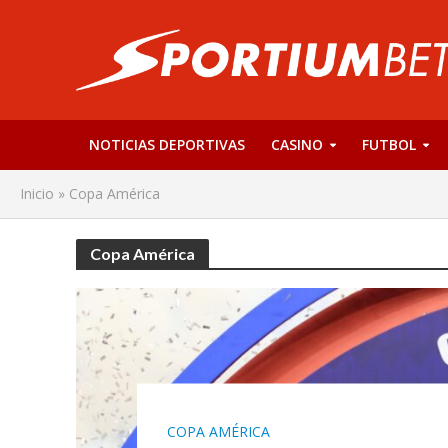
NOTICIAS DEPORTIVAS
CASINO
FUTBOL
Inicio
»
Copa América
Copa América
COPA AMÉRICA