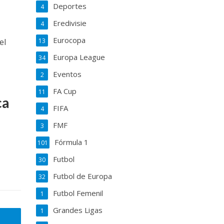
Deportes
4
Eredivisie
4
Eurocopa
el
13
Europa League
34
Eventos
2
FA Cup
11
ca
FIFA
4
FMF
3
Fórmula 1
101
Futbol
30
Futbol de Europa
32
Futbol Femenil
1
Grandes Ligas
1