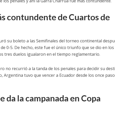
 de los penales y ahí la Garra Charrúa fue más contundente.
ás contundente de Cuartos de
ró su boleto a las Semifinales del torneo continental desp
e 0-5. De hecho, este fue el único triunfo que se dio en los
ros tres duelos igualaron en el tiempo reglamentario.
ero no recurrió a la tanda de los penales para decidir su dest
o, Argentina tuvo que vencer a Ecuador desde los once paso
le da la campanada en Copa