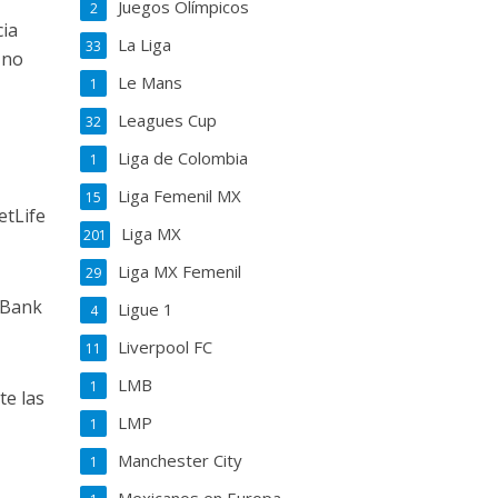
Juegos Olímpicos
2
cia
La Liga
33
 no
Le Mans
1
Leagues Cup
32
Liga de Colombia
1
Liga Femenil MX
15
etLife
Liga MX
201
Liga MX Femenil
29
o Bank
Ligue 1
4
Liverpool FC
11
LMB
1
te las
LMP
1
Manchester City
1