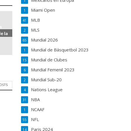
Mexicanos en Europa
1
Miami Open
1
MLB
41
a
MLS
2
e la
Mundial 2026
65
Mundial de Básquetbol 2023
1
Mundial de Clubes
15
Mundial Femenil 2023
6
Mundial Sub-20
2
POSTS
Nations League
4
NBA
31
NCAAF
1
NFL
55
Paris 2024
14