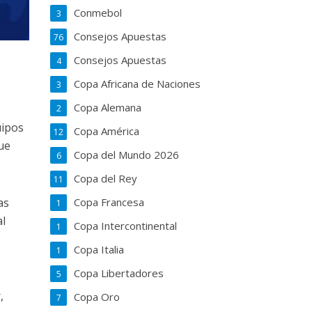
Conmebol
3
Consejos Apuestas
76
Consejos Apuestas
4
Copa Africana de Naciones
3
Copa Alemana
2
uipos
Copa América
12
ue
Copa del Mundo 2026
6
Copa del Rey
11
as
Copa Francesa
1
al
Copa Intercontinental
1
Copa Italia
1
Copa Libertadores
5
,
Copa Oro
7