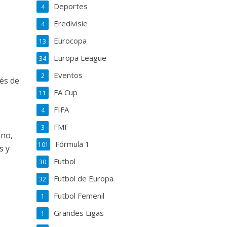
Deportes
4
Eredivisie
4
Eurocopa
13
Europa League
34
Eventos
2
ués de
FA Cup
11
FIFA
4
FMF
3
ino,
Fórmula 1
101
s y
Futbol
30
Futbol de Europa
32
Futbol Femenil
1
Grandes Ligas
1