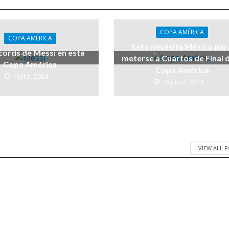
COPA AMÉRICA
COPA AMÉRICA
Esto necesita México par
cords de Messi en esta
meterse a Cuartos de Final d
Copa América
Copa América
1 julio, 2024
28 junio, 2024
VIEW ALL 