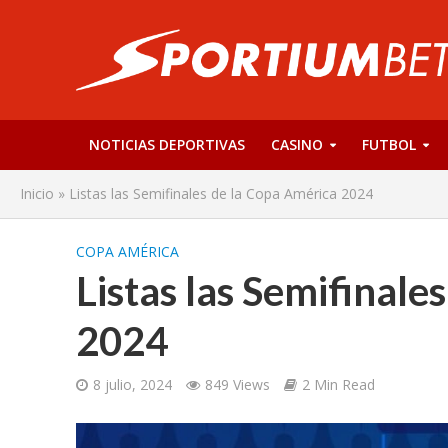
NOTICIAS DEPORTIVAS
CASINO
FUTBOL
Inicio
»
Listas las Semifinales de la Copa América 2024
COPA AMÉRICA
Listas las Semifinale
2024
8 julio, 2024
849 Views
2 Min Read