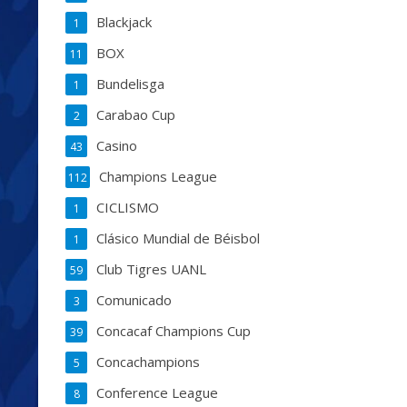
Blackjack
1
BOX
11
Bundelisga
1
Carabao Cup
2
Casino
43
Champions League
112
CICLISMO
1
Clásico Mundial de Béisbol
1
Club Tigres UANL
59
Comunicado
3
Concacaf Champions Cup
39
Concachampions
5
Conference League
8