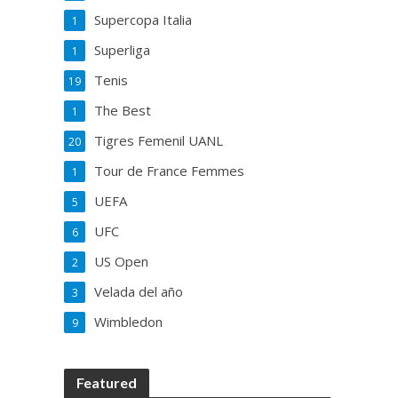
Supercopa Italia
1
Superliga
1
Tenis
19
The Best
1
Tigres Femenil UANL
20
Tour de France Femmes
1
UEFA
5
UFC
6
US Open
2
Velada del año
3
Wimbledon
9
Featured