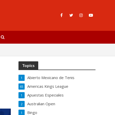
Topics
Abierto Mexicano de Tenis
1
Americas Kings League
65
Apuestas Especiales
1
Australian Open
2
Bingo
1