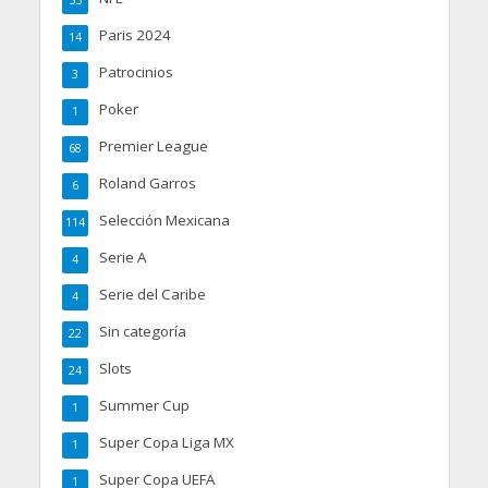
55
Paris 2024
14
Patrocinios
3
Poker
1
Premier League
68
Roland Garros
6
Selección Mexicana
114
Serie A
4
Serie del Caribe
4
Sin categoría
22
Slots
24
Summer Cup
1
Super Copa Liga MX
1
Super Copa UEFA
1