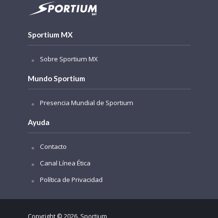
Sportium MX
Sobre Sportium MX
Mundo Sportium
Presencia Mundial de Sportium
Ayuda
Contacto
Canal Línea Ética
Política de Privacidad
Copyright © 2026. Sportium