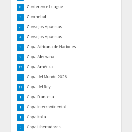
Conference League
8
Conmebol
3
Consejos Apuestas
76
Consejos Apuestas
4
Copa Africana de Naciones
3
Copa Alemana
2
Copa América
12
Copa del Mundo 2026
6
Copa del Rey
11
Copa Francesa
1
Copa Intercontinental
1
Copa Italia
1
Copa Libertadores
5