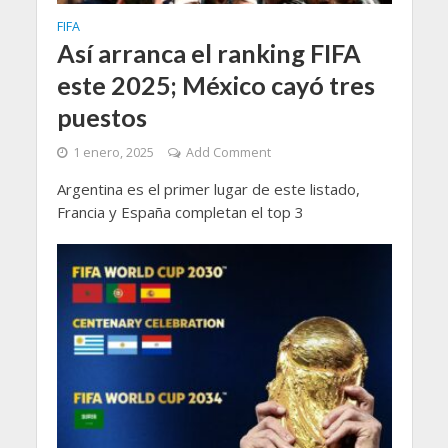
FIFA
Así arranca el ranking FIFA
este 2025; México cayó tres
puestos
1 enero, 2025
Add Comment
Argentina es el primer lugar de este listado,
Francia y España completan el top 3