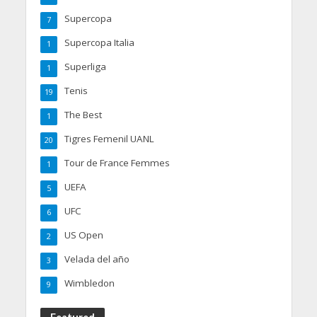
Supercopa
7
Supercopa Italia
1
Superliga
1
Tenis
19
The Best
1
Tigres Femenil UANL
20
Tour de France Femmes
1
UEFA
5
UFC
6
US Open
2
Velada del año
3
Wimbledon
9