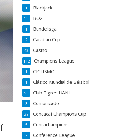
Blackjack
1
BOX
11
Bundelisga
1
Carabao Cup
2
Casino
43
Champions League
112
CICLISMO
1
Clásico Mundial de Béisbol
1
Club Tigres UANL
59
Comunicado
3
Concacaf Champions Cup
39
Concachampions
í
5
Conference League
8