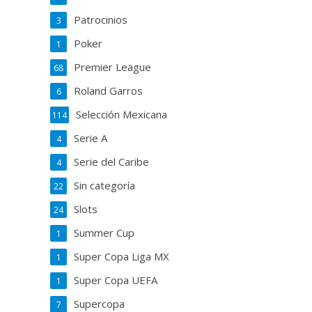
Patrocinios
3
Poker
1
Premier League
68
Roland Garros
6
Selección Mexicana
114
Serie A
4
Serie del Caribe
4
Sin categoría
22
Slots
24
Summer Cup
1
Super Copa Liga MX
1
Super Copa UEFA
1
Supercopa
7