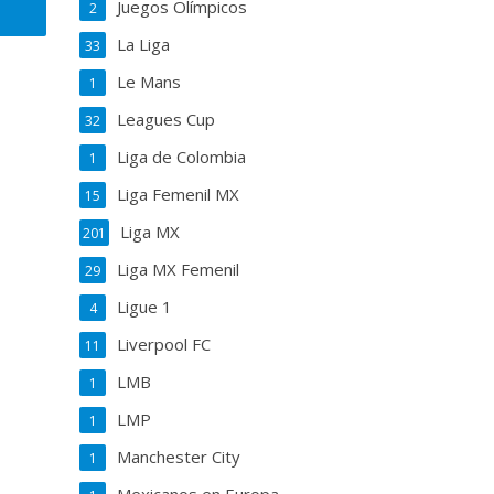
Juegos Olímpicos
2
La Liga
33
Le Mans
1
Leagues Cup
32
Liga de Colombia
1
Liga Femenil MX
15
Liga MX
201
Liga MX Femenil
29
Ligue 1
4
Liverpool FC
11
LMB
1
LMP
1
Manchester City
1