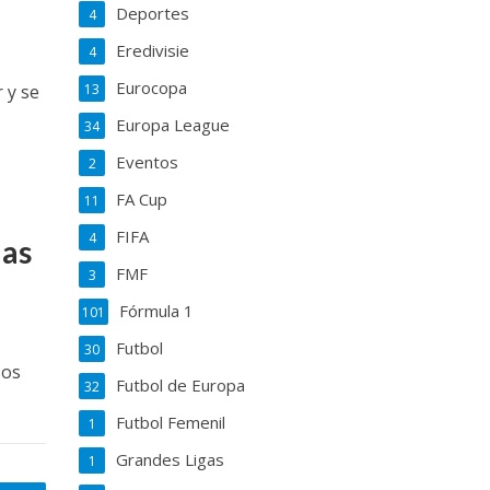
Deportes
4
Eredivisie
4
Eurocopa
 y se
13
Europa League
34
Eventos
2
FA Cup
11
FIFA
4
das
FMF
3
Fórmula 1
101
Futbol
30
sos
Futbol de Europa
32
Futbol Femenil
1
Grandes Ligas
1