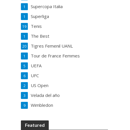
Supercopa Italia
1
Superliga
1
Tenis
19
The Best
1
Tigres Femenil UANL
20
Tour de France Femmes
1
UEFA
5
UFC
6
US Open
2
Velada del año
3
Wimbledon
9
Featured