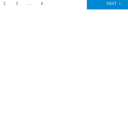
2
3
…
6
NEXT