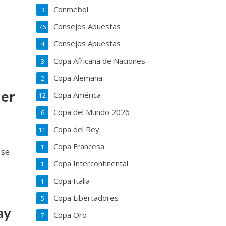
Conmebol
3
Consejos Apuestas
76
Consejos Apuestas
4
Copa Africana de Naciones
3
Copa Alemana
2
der
Copa América
12
Copa del Mundo 2026
6
Copa del Rey
11
Copa Francesa
1
 se
Copa Intercontinental
1
Copa Italia
1
Copa Libertadores
5
ay
Copa Oro
7