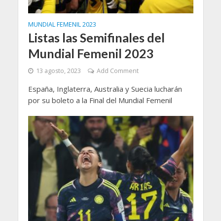
MUNDIAL FEMENIL 2023
Listas las Semifinales del
Mundial Femenil 2023
13 agosto, 2023
Add Comment
España, Inglaterra, Australia y Suecia lucharán
por su boleto a la Final del Mundial Femenil