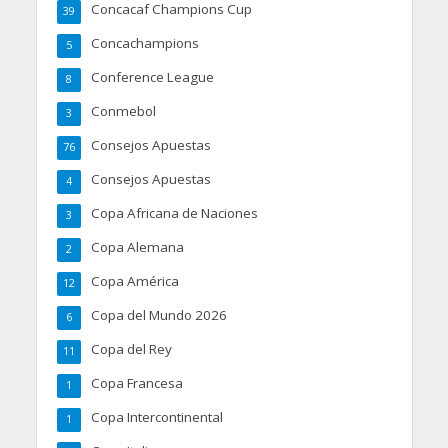
Concacaf Champions Cup
39
Concachampions
5
Conference League
8
Conmebol
3
Consejos Apuestas
76
Consejos Apuestas
4
Copa Africana de Naciones
3
Copa Alemana
2
Copa América
12
Copa del Mundo 2026
6
Copa del Rey
11
Copa Francesa
1
Copa Intercontinental
1