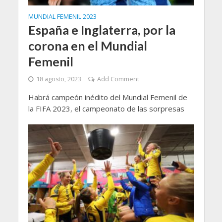
MUNDIAL FEMENIL 2023
España e Inglaterra, por la
corona en el Mundial
Femenil
18 agosto, 2023
Add Comment
Habrá campeón inédito del Mundial Femenil de
la FIFA 2023, el campeonato de las sorpresas