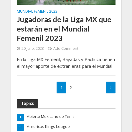
MUNDIAL FEMENIL 2023
Jugadoras de la Liga MX que
estarán en el Mundial
Femenil 2023
20 julio, 2023
Add Comment
En la Liga MX Femenil, Rayadas y Pachuca tienen
el mayor aporte de extranjeras para el Mundial
1
2
Topics
Abierto Mexicano de Tenis
1
Americas Kings League
65