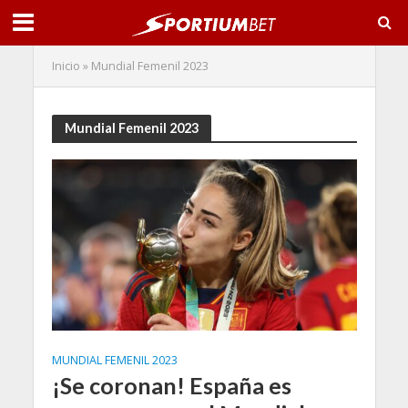
Inicio
»
Mundial Femenil 2023
Mundial Femenil 2023
MUNDIAL FEMENIL 2023
¡Se coronan! España es