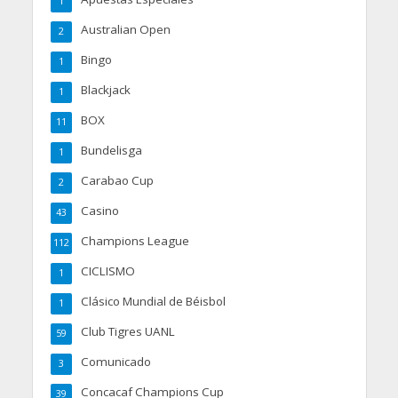
1
Australian Open
2
Bingo
1
Blackjack
1
BOX
11
Bundelisga
1
Carabao Cup
2
Casino
43
Champions League
112
CICLISMO
1
Clásico Mundial de Béisbol
1
Club Tigres UANL
59
Comunicado
3
Concacaf Champions Cup
39