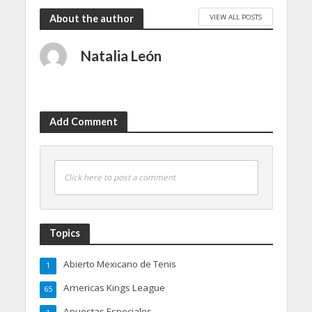
VIEW ALL POSTS
About the author
Natalia León
Add Comment
Click here to post a comment
Topics
Abierto Mexicano de Tenis
1
Americas Kings League
65
Apuestas Especiales