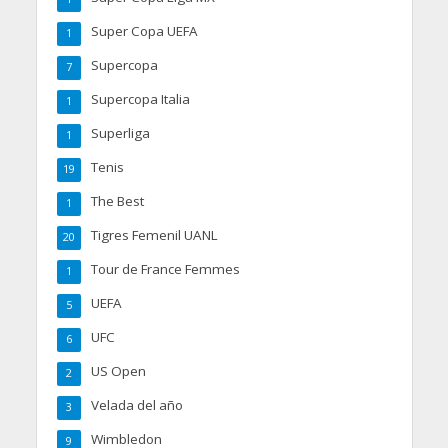
Super Copa UEFA
1
Supercopa
7
Supercopa Italia
1
Superliga
1
Tenis
19
The Best
1
Tigres Femenil UANL
20
Tour de France Femmes
1
UEFA
5
UFC
6
US Open
2
Velada del año
3
Wimbledon
9