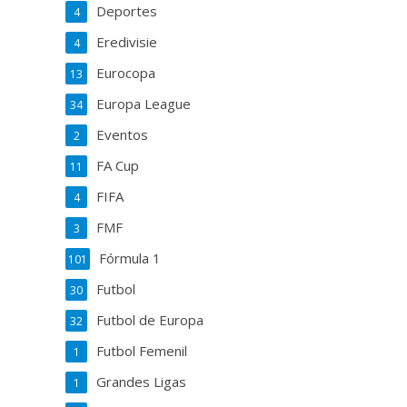
Deportes
4
Eredivisie
4
Eurocopa
13
Europa League
34
Eventos
2
FA Cup
11
FIFA
4
FMF
3
Fórmula 1
101
Futbol
30
Futbol de Europa
32
Futbol Femenil
1
Grandes Ligas
1