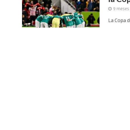
9 meses
La Copa d