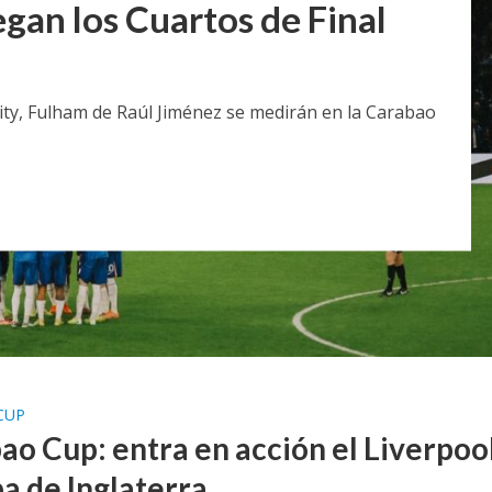
gan los Cuartos de Final
ty, Fulham de Raúl Jiménez se medirán en la Carabao
CUP
ao Cup: entra en acción el Liverpoo
pa de Inglaterra