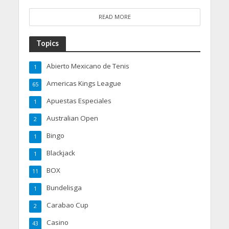
READ MORE
Topics
Abierto Mexicano de Tenis
1
Americas Kings League
65
Apuestas Especiales
1
Australian Open
2
Bingo
1
Blackjack
1
BOX
11
Bundelisga
1
Carabao Cup
2
Casino
43