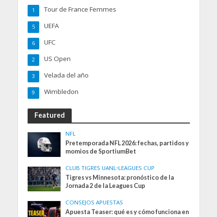
Tour de France Femmes
1
UEFA
5
UFC
6
US Open
2
Velada del año
3
Wimbledon
9
Featured
NFL
Pretemporada NFL 2026: fechas, partidos y
momios de SportiumBet
CLUB TIGRES UANL
•
LEAGUES CUP
Tigres vs Minnesota: pronóstico de la
Jornada 2 de la Leagues Cup
CONSEJOS APUESTAS
Apuesta Teaser: qué es y cómo funciona en