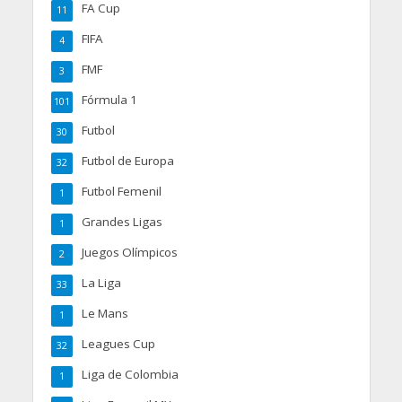
FA Cup
11
FIFA
4
FMF
3
Fórmula 1
101
Futbol
30
Futbol de Europa
32
Futbol Femenil
1
Grandes Ligas
1
Juegos Olímpicos
2
La Liga
33
Le Mans
1
Leagues Cup
32
Liga de Colombia
1