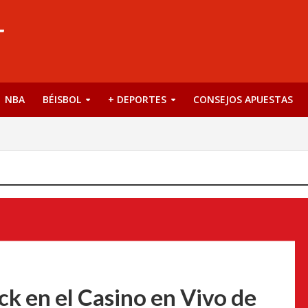
NBA
BÉISBOL
+ DEPORTES
CONSEJOS APUESTAS
ck en el Casino en Vivo de