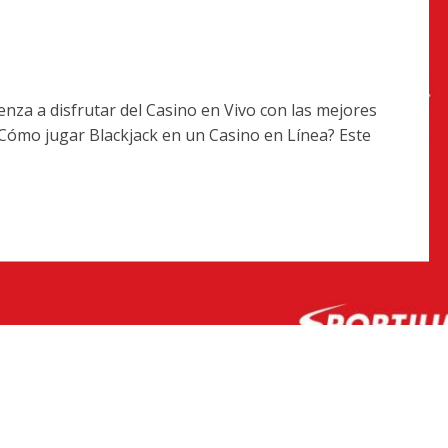
ienza a disfrutar del Casino en Vivo con las mejores
Cómo jugar Blackjack en un Casino en Línea? Este