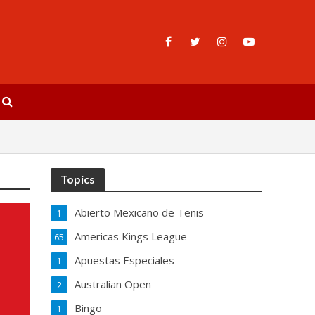
Topics
Abierto Mexicano de Tenis
1
Americas Kings League
65
Apuestas Especiales
1
Australian Open
2
Bingo
1