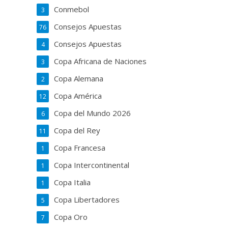
Conmebol
3
Consejos Apuestas
76
Consejos Apuestas
4
Copa Africana de Naciones
3
Copa Alemana
2
Copa América
12
Copa del Mundo 2026
6
Copa del Rey
11
Copa Francesa
1
Copa Intercontinental
1
Copa Italia
1
Copa Libertadores
5
Copa Oro
7