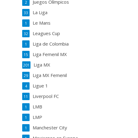
Juegos Olímpicos
2
La Liga
33
Le Mans
1
Leagues Cup
32
Liga de Colombia
1
Liga Femenil MX
15
Liga MX
201
Liga MX Femenil
29
Ligue 1
4
Liverpool FC
11
LMB
1
LMP
1
Manchester City
1