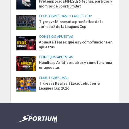
Pretemporada NFL 2026: fechas, partidos y
momios de SportiumBet
CLUB TIGRES UANL
•
LEAGUES CUP
Tigres vs Minnesota: pronóstico de la
Jornada 2 de la Leagues Cup
CONSEJOS APUESTAS
Apuesta Teaser: qué es y cómo funciona en
apuestas
CONSEJOS APUESTAS
Hándicap Asiático: qué es y cómo funciona
en apuestas
CLUB TIGRES UANL
Tigres vs Real Salt Lake: debut en la
Leagues Cup 2026