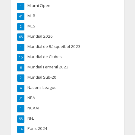
Miami Open
1
MLB
41
MLS
2
Mundial 2026
65
Mundial de Básquetbol 2023
1
Mundial de Clubes
15
Mundial Femenil 2023
6
Mundial Sub-20
2
Nations League
4
NBA
31
NCAAF
1
NFL
55
Paris 2024
14