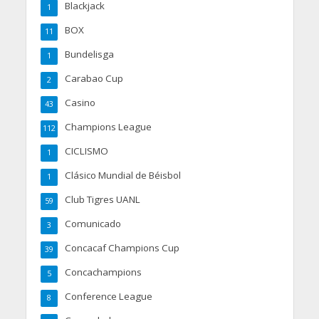
Blackjack
1
BOX
11
Bundelisga
1
Carabao Cup
2
Casino
43
Champions League
112
CICLISMO
1
Clásico Mundial de Béisbol
1
Club Tigres UANL
59
Comunicado
3
Concacaf Champions Cup
39
Concachampions
5
Conference League
8