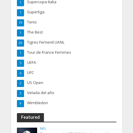
Supercopa Italia
1
Superliga
1
Tenis
19
The Best
1
Tigres Femenil UANL
20
Tour de France Femmes
1
UEFA
5
UFC
6
US Open
2
Velada del año
3
Wimbledon
9
Featured
NFL