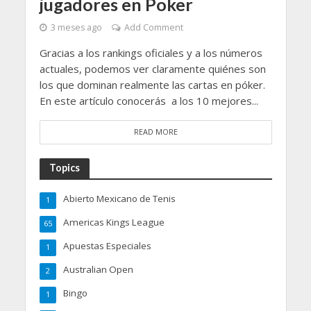
jugadores en Poker
3 meses ago
Add Comment
Gracias a los rankings oficiales y a los números
actuales, podemos ver claramente quiénes son
los que dominan realmente las cartas en póker.
En este artículo conocerás a los 10 mejores...
READ MORE
Topics
Abierto Mexicano de Tenis
1
Americas Kings League
65
Apuestas Especiales
1
Australian Open
2
Bingo
1