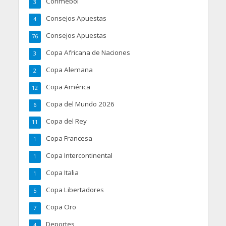
Conmebol
3
Consejos Apuestas
4
Consejos Apuestas
76
Copa Africana de Naciones
3
Copa Alemana
2
Copa América
12
Copa del Mundo 2026
6
Copa del Rey
11
Copa Francesa
1
Copa Intercontinental
1
Copa Italia
1
Copa Libertadores
5
Copa Oro
7
Deportes
4