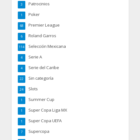
Patrocinios
3
Poker
1
Premier League
68
Roland Garros
6
Selección Mexicana
114
Serie A
4
Serie del Caribe
4
Sin categoría
22
Slots
24
Summer Cup
1
Super Copa Liga MX
1
Super Copa UEFA
1
Supercopa
7