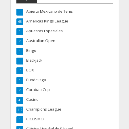
Abierto Mexicano de Tenis
1
Americas Kings League
65
Apuestas Especiales
1
Australian Open
2
Bingo
1
Blackjack
1
BOX
11
Bundelisga
1
Carabao Cup
2
Casino
43
Champions League
112
CICLISMO
1
Clásico Mundial de Béisbol