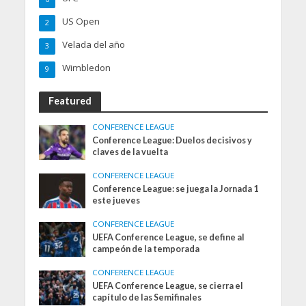
US Open
2
Velada del año
3
Wimbledon
9
Featured
CONFERENCE LEAGUE
Conference League: Duelos decisivos y
claves de la vuelta
CONFERENCE LEAGUE
Conference League: se juega la Jornada 1
este jueves
CONFERENCE LEAGUE
UEFA Conference League, se define al
campeón de la temporada
CONFERENCE LEAGUE
UEFA Conference League, se cierra el
capítulo de las Semifinales