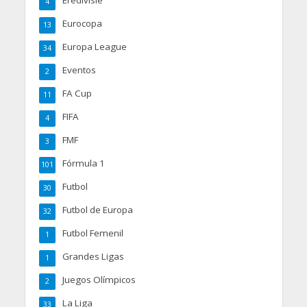
Eredivisie
4
Eurocopa
13
Europa League
34
Eventos
2
FA Cup
11
FIFA
4
FMF
3
Fórmula 1
101
Futbol
30
Futbol de Europa
32
Futbol Femenil
1
Grandes Ligas
1
Juegos Olímpicos
2
La Liga
33