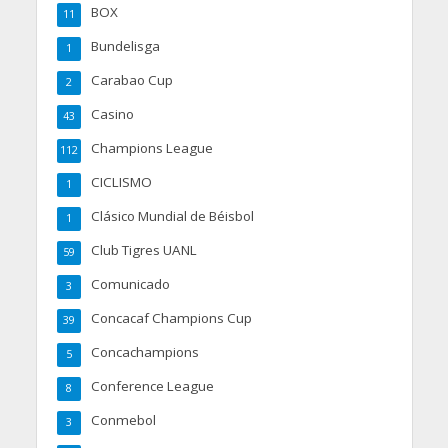
BOX
11
Bundelisga
1
Carabao Cup
2
Casino
43
Champions League
112
CICLISMO
1
Clásico Mundial de Béisbol
1
Club Tigres UANL
59
Comunicado
3
Concacaf Champions Cup
39
Concachampions
5
Conference League
8
Conmebol
3