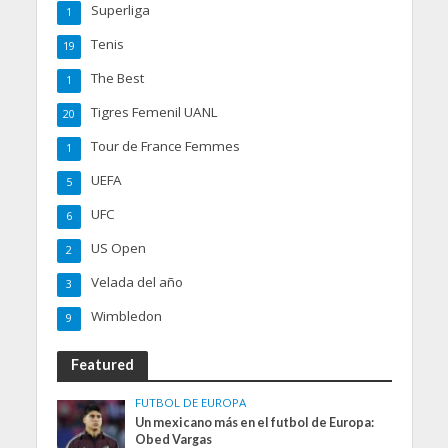
Superliga
1
Tenis
19
The Best
1
Tigres Femenil UANL
20
Tour de France Femmes
1
UEFA
5
UFC
6
US Open
2
Velada del año
3
Wimbledon
9
Featured
FUTBOL DE EUROPA
Un mexicano más en el futbol de Europa:
Obed Vargas