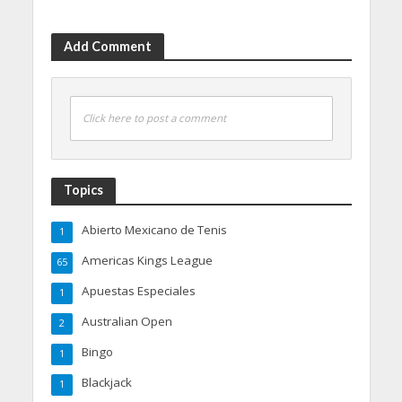
Add Comment
Click here to post a comment
Topics
Abierto Mexicano de Tenis
1
Americas Kings League
65
Apuestas Especiales
1
Australian Open
2
Bingo
1
Blackjack
1