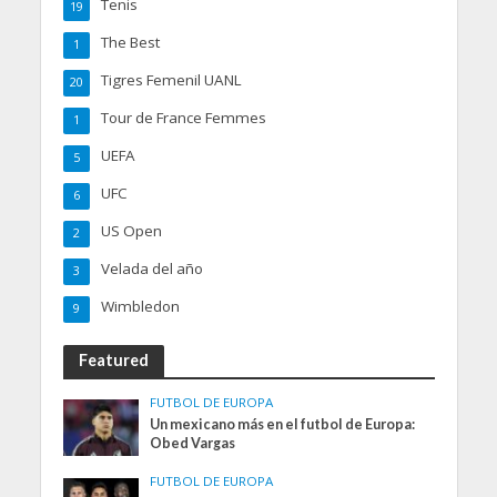
Tenis
19
The Best
1
Tigres Femenil UANL
20
Tour de France Femmes
1
UEFA
5
UFC
6
US Open
2
Velada del año
3
Wimbledon
9
Featured
FUTBOL DE EUROPA
Un mexicano más en el futbol de Europa:
Obed Vargas
FUTBOL DE EUROPA