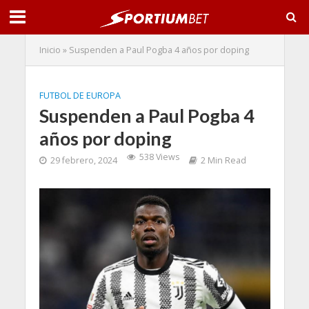
Inicio
»
Suspenden a Paul Pogba 4 años por doping
FUTBOL DE EUROPA
Suspenden a Paul Pogba 4
años por doping
538 Views
29 febrero, 2024
2 Min Read