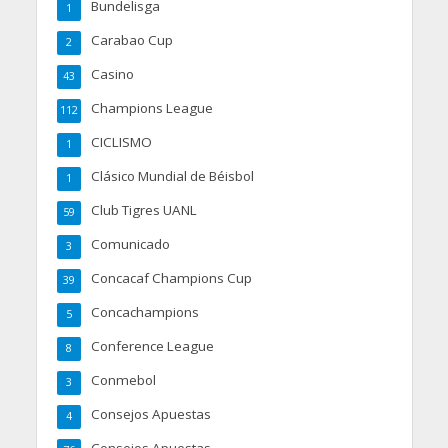
Bundelisga
1
Carabao Cup
2
Casino
43
Champions League
112
CICLISMO
1
Clásico Mundial de Béisbol
1
Club Tigres UANL
59
Comunicado
3
Concacaf Champions Cup
39
Concachampions
5
Conference League
8
Conmebol
3
Consejos Apuestas
4
Consejos Apuestas