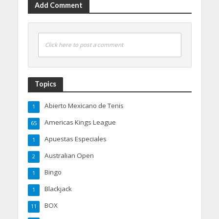
Add Comment
Click here to post a comment
Topics
Abierto Mexicano de Tenis
1
Americas Kings League
65
Apuestas Especiales
1
Australian Open
2
Bingo
1
Blackjack
1
BOX
11