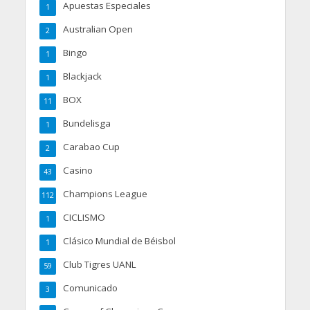
Apuestas Especiales
1
Australian Open
2
Bingo
1
Blackjack
1
BOX
11
Bundelisga
1
Carabao Cup
2
Casino
43
Champions League
112
CICLISMO
1
Clásico Mundial de Béisbol
1
Club Tigres UANL
59
Comunicado
3