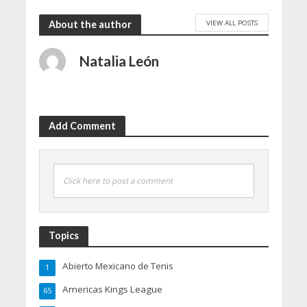
VIEW ALL POSTS
About the author
Natalia León
Add Comment
Click here to post a comment
Topics
Abierto Mexicano de Tenis
1
Americas Kings League
65