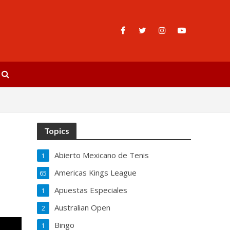
Topics
Abierto Mexicano de Tenis
1
Americas Kings League
65
Apuestas Especiales
1
Australian Open
2
Bingo
1