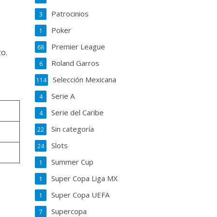
Patrocinios
3
Poker
1
Premier League
68
zo.
Roland Garros
6
Selección Mexicana
114
Serie A
4
Serie del Caribe
4
Sin categoría
22
Slots
24
Summer Cup
1
Super Copa Liga MX
1
Super Copa UEFA
1
Supercopa
7