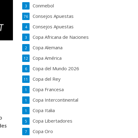
Conmebol
3
Consejos Apuestas
76
Consejos Apuestas
4
Copa Africana de Naciones
3
Copa Alemana
2
Copa América
12
Copa del Mundo 2026
6
Copa del Rey
11
Copa Francesa
1
Copa Intercontinental
1
Copa Italia
1
o
Copa Libertadores
5
des
Copa Oro
7