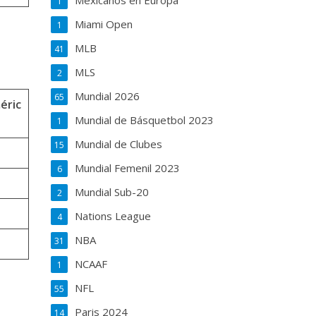
Mexicanos en Europa
1
Miami Open
1
MLB
41
MLS
2
Mundial 2026
65
éric
Mundial de Básquetbol 2023
1
Mundial de Clubes
15
Mundial Femenil 2023
6
Mundial Sub-20
2
Nations League
4
NBA
31
NCAAF
1
NFL
55
Paris 2024
14