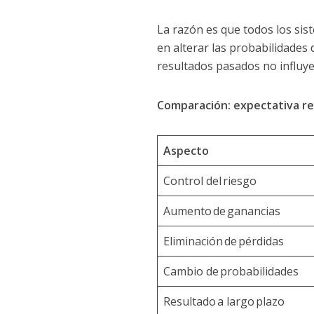
La razón es que todos los sis
en alterar las probabilidades 
resultados pasados no influye
Comparación: expectativa re
Aspecto
Control del riesgo
Aumento de ganancias
Eliminación de pérdidas
Cambio de probabilidades
Resultado a largo plazo