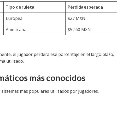
Tipo de ruleta
Pérdida esperada
Europea
$27 MXN
Americana
$52.60 MXN
amente, el jugador perderá ese porcentaje en el largo plazo,
ma utilizado.
áticos más conocidos
s sistemas más populares utilizados por jugadores.