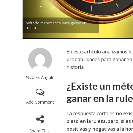
Método matemático para ganar en
ruleta
En este artículo analizamos 
probabilidades para ganar en
historia.
Nicolas Angulo
¿Existe un mét
ganar en la rul
Add Comment
La respuesta corta es:
no exi
plazo en la ruleta, pero, sí
positivas y negativas a la ho
Share This!