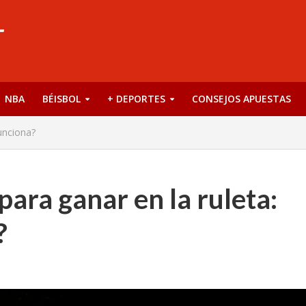
NBA
BÉISBOL
+ DEPORTES
CONSEJOS APUESTAS
unciona?
ra ganar en la ruleta:
?