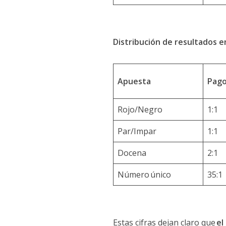
Distribución de resultados 
Apuesta
Pag
Rojo/Negro
1:1
Par/Impar
1:1
Docena
2:1
Número único
35:1
Estas cifras dejan claro que
el