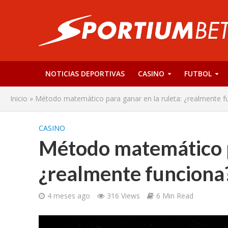
NOTICIAS DEPORTIVAS
CASINO
FUTBOL
Inicio
»
Método matemático para ganar en la ruleta: ¿realmente f
CASINO
Método matemático pa
¿realmente funciona
4 meses ago
316 Views
6 Min Read