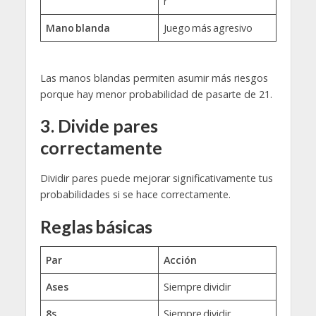
r
Mano blanda
Juego más agresivo
Las manos blandas permiten asumir más riesgos
porque hay menor probabilidad de pasarte de 21.
3. Divide pares
correctamente
Dividir pares puede mejorar significativamente tus
probabilidades si se hace correctamente.
Reglas básicas
Par
Acción
Ases
Siempre dividir
8s
Siempre dividir