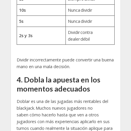
10s
Nunca dividir
5s
Nunca dividir
Dividir contra
2s y 3s
dealer débil
Dividir incorrectamente puede convertir una buena
mano en una mala decisión.
4. Dobla la apuesta en los
momentos adecuados
Doblar es una de las jugadas más rentables del
blackjack. Muchos nuevos jugadores no
saben cómo hacerlo hasta que ven a otros
jugadores con más experiencias aplicarlo en sus
turnos cuando realmente la situación aplique para