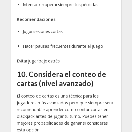
Intentar recuperar siempre tus pérdidas
Recomendaciones
Jugar sesiones cortas
Hacer pausas frecuentes durante el juego
Evitar jugar bajo estrés
10. Considera el conteo de
cartas (nivel avanzado)
El conteo de cartas es una técnica para los
jugadores más avanzados pero que siempre será
recomendable aprender como contar cartas en
blackjack antes de jugar tu turno. Puedes tener
mejores probabilidades de ganar si consideras
esta opción.