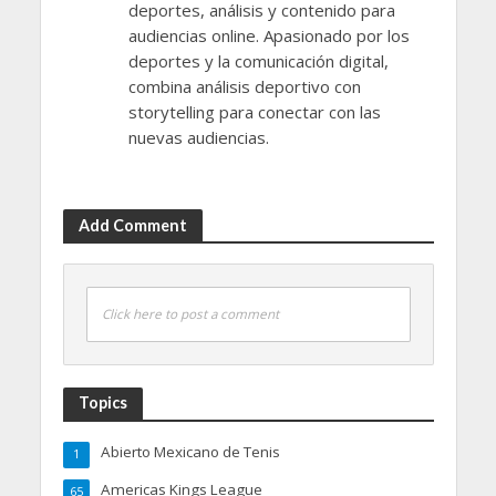
deportes, análisis y contenido para
audiencias online. Apasionado por los
deportes y la comunicación digital,
combina análisis deportivo con
storytelling para conectar con las
nuevas audiencias.
Add Comment
Click here to post a comment
Topics
Abierto Mexicano de Tenis
1
Americas Kings League
65