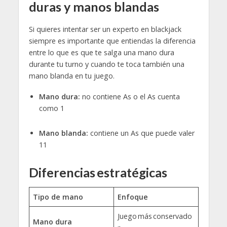
duras y manos blandas
Si quieres intentar ser un experto en blackjack
siempre es importante que entiendas la diferencia
entre lo que es que te salga una mano dura
durante tu turno y cuando te toca también una
mano blanda en tu juego.
Mano dura:
no contiene As o el As cuenta
como 1
Mano blanda:
contiene un As que puede valer
11
Diferencias estratégicas
Tipo de mano
Enfoque
Juego más conservado
Mano dura