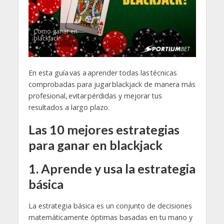
Como ganar en
blackjack
En esta guía vas a aprender todas las técnicas
comprobadas para jugar blackjack de manera más
profesional, evitar pérdidas y mejorar tus
resultados a largo plazo.
Las 10 mejores estrategias
para ganar en blackjack
1. Aprende y usa la estrategia
básica
La estrategia básica es un conjunto de decisiones
matemáticamente óptimas basadas en tu mano y