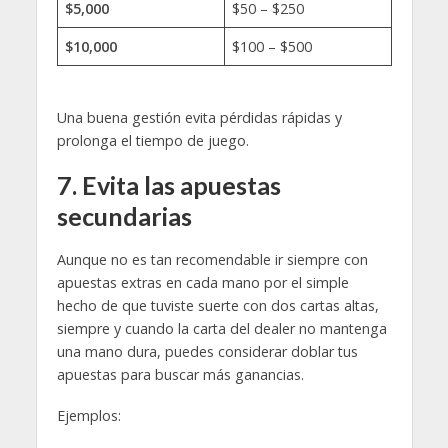
$5,000
$50 – $250
$10,000
$100 – $500
Una buena gestión evita pérdidas rápidas y
prolonga el tiempo de juego.
7. Evita las apuestas
secundarias
Aunque no es tan recomendable ir siempre con
apuestas extras en cada mano por el simple
hecho de que tuviste suerte con dos cartas altas,
siempre y cuando la carta del dealer no mantenga
una mano dura, puedes considerar doblar tus
apuestas para buscar más ganancias.
Ejemplos: