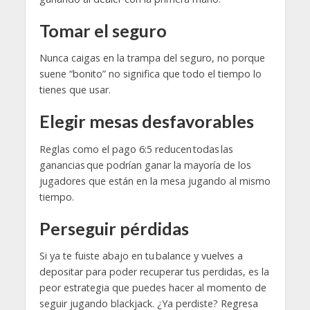
Tomar el seguro
Nunca caigas en la trampa del seguro, no porque
suene “bonito” no significa que todo el tiempo lo
tienes que usar.
Elegir mesas desfavorables
Reglas como el pago 6:5 reducen todas las
ganancias que podrían ganar la mayoría de los
jugadores que están en la mesa jugando al mismo
tiempo.
Perseguir pérdidas
Si ya te fuiste abajo en tu balance y vuelves a
depositar para poder recuperar tus perdidas, es la
peor estrategia que puedes hacer al momento de
seguir jugando blackjack. ¿Ya perdiste? Regresa