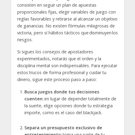
consisten en seguir un plan de apuestas
proporcionales fijas, elegir variables de juego con
reglas favorables y retirarse al alcanzar un objetivo
de ganancias. No existen fórmulas milagrosas de
victoria, pero sí hábitos tácticos que disminuyen los
riesgos.
Si sigues los consejos de apostadores
experimentados, notarás que el orden y la
disciplina mental son indispensables. Para ejecutar
estos trucos de forma profesional y cuidar tu
dinero, sigue este proceso paso a paso:
Busca juegos donde tus decisiones
cuenten:
en lugar de depender totalmente de
la suerte, elige opciones donde tu estrategia
importe, como es el caso del blackjack.
Separa un presupuesto exclusivo de
entretenimiento:
toma una parte de tu