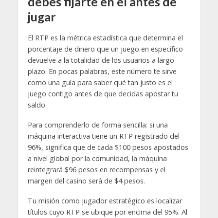
debes fijarte en él antes de
jugar
El RTP es la métrica estadística que determina el
porcentaje de dinero que un juego en específico
devuelve a la totalidad de los usuarios a largo
plazo. En pocas palabras, este número te sirve
como una guía para saber qué tan justo es el
juego contigo antes de que decidas apostar tu
saldo.
Para comprenderlo de forma sencilla: si una
máquina interactiva tiene un RTP registrado del
96%, significa que de cada $100 pesos apostados
a nivel global por la comunidad, la máquina
reintegrará $96 pesos en recompensas y el
margen del casino será de $4 pesos.
Tu misión como jugador estratégico es localizar
títulos cuyo RTP se ubique por encima del 95%. Al