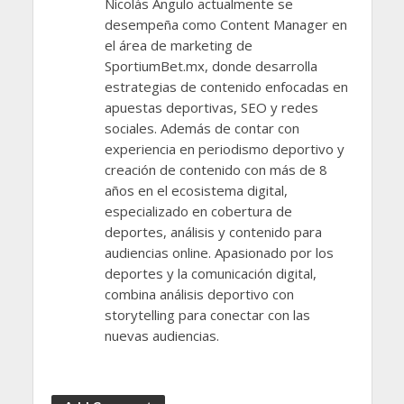
Nicolás Angulo actualmente se
desempeña como Content Manager en
el área de marketing de
SportiumBet.mx, donde desarrolla
estrategias de contenido enfocadas en
apuestas deportivas, SEO y redes
sociales. Además de contar con
experiencia en periodismo deportivo y
creación de contenido con más de 8
años en el ecosistema digital,
especializado en cobertura de
deportes, análisis y contenido para
audiencias online. Apasionado por los
deportes y la comunicación digital,
combina análisis deportivo con
storytelling para conectar con las
nuevas audiencias.