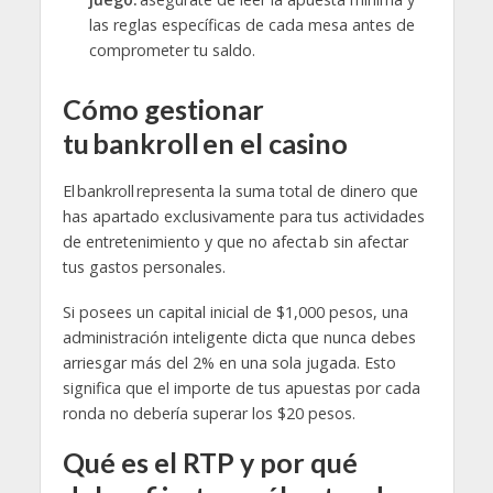
las reglas específicas de cada mesa antes de
comprometer tu saldo.
Cómo gestionar
tu bankroll en el casino
El bankroll representa la suma total de dinero que
has apartado exclusivamente para tus actividades
de entretenimiento y que no afecta b sin afectar
tus gastos personales.
Si posees un capital inicial de $1,000 pesos, una
administración inteligente dicta que nunca debes
arriesgar más del 2% en una sola jugada. Esto
significa que el importe de tus apuestas por cada
ronda no debería superar los $20 pesos.
Qué es el RTP y por qué