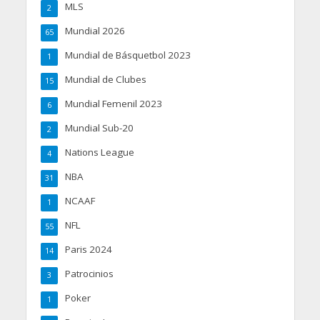
MLS
2
Mundial 2026
65
Mundial de Básquetbol 2023
1
Mundial de Clubes
15
Mundial Femenil 2023
6
Mundial Sub-20
2
Nations League
4
NBA
31
NCAAF
1
NFL
55
Paris 2024
14
Patrocinios
3
Poker
1