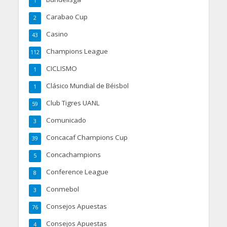
1
Carabao Cup
2
Casino
43
Champions League
112
CICLISMO
1
Clásico Mundial de Béisbol
1
Club Tigres UANL
59
Comunicado
3
Concacaf Champions Cup
39
Concachampions
5
Conference League
8
Conmebol
3
Consejos Apuestas
76
Consejos Apuestas
4