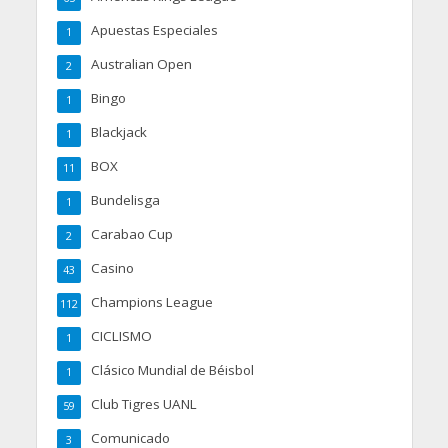
Apuestas Especiales
1
Australian Open
2
Bingo
1
Blackjack
1
BOX
11
Bundelisga
1
Carabao Cup
2
Casino
43
Champions League
112
CICLISMO
1
Clásico Mundial de Béisbol
1
Club Tigres UANL
59
Comunicado
3