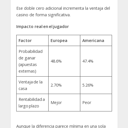
Ese doble cero adicional incrementa la ventaja del
casino de forma significativa.
Impacto real en el jugador
Factor
Europea
Americana
Probabilidad
de ganar
48.6%
47.4%
(apuestas
externas)
Ventaja de la
2.70%
5.26%
casa
Rentabilidad a
Mejor
Peor
largo plazo
Aunque la diferencia parece mínima en una sola