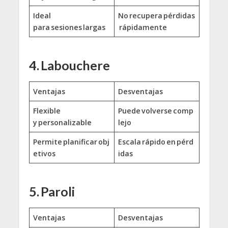
Ideal
No recupera pérdidas
para sesiones largas
rápidamente
4. Labouchere
Ventajas
Desventajas
Flexible
Puede volverse comp
y personalizable
lejo
Permite planificar obj
Escala rápido en pérd
etivos
idas
5. Paroli
Ventajas
Desventajas