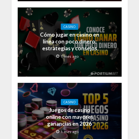
CASINO
Cómo jugar en casino en
línea con poco dinero:
estrategias y consejos
1 mes ago
CASINO
Juegos de casino
online con mayores
ganancias en 2026
1 mes ago