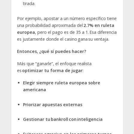
tirada.
Por ejemplo, apostar a un número específico tiene
una probabilidad aproximada del
2.7% en ruleta
europea
, pero el pago es de 35 a 1. Esa diferencia
es justamente donde el casino gana su ventaja.
Entonces, ¿qué sí puedes hacer?
Más que “ganarle”, el enfoque realista
es
optimizar tu forma de jugar
:
Elegir siempre ruleta europea sobre
americana
Priorizar apuestas externas
Gestionar tu bankroll con inteligencia