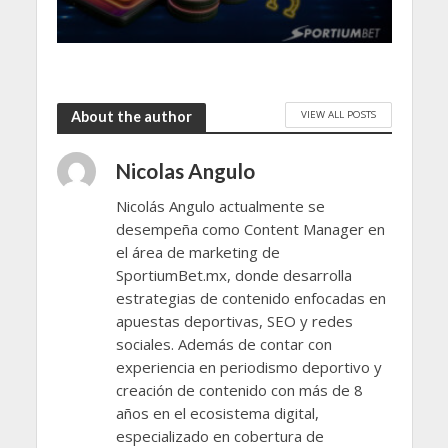
VIEW ALL POSTS
About the author
Nicolas Angulo
Nicolás Angulo actualmente se
desempeña como Content Manager en
el área de marketing de
SportiumBet.mx, donde desarrolla
estrategias de contenido enfocadas en
apuestas deportivas, SEO y redes
sociales. Además de contar con
experiencia en periodismo deportivo y
creación de contenido con más de 8
años en el ecosistema digital,
especializado en cobertura de