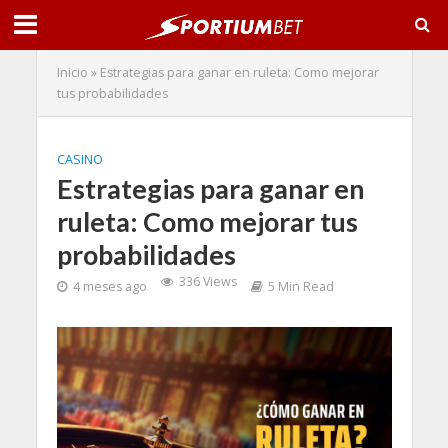
Inicio
»
Estrategias para ganar en ruleta: Como mejorar
tus probabilidades
CASINO
Estrategias para ganar en
ruleta: Como mejorar tus
probabilidades
336 Views
4 meses ago
5 Min Read