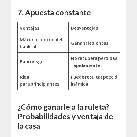
7. Apuesta constante
Ventajas
Desventajas
Máximo control del
Ganancias lentas
bankroll
No recupera pérdidas
Bajo riesgo
rápidamente
Ideal
Puede resultar poco d
para principiantes
inámica
¿Cómo ganarle a la ruleta?
Probabilidades y ventaja de
la casa