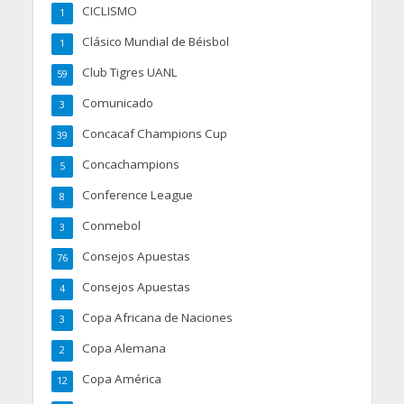
CICLISMO
1
Clásico Mundial de Béisbol
1
Club Tigres UANL
59
Comunicado
3
Concacaf Champions Cup
39
Concachampions
5
Conference League
8
Conmebol
3
Consejos Apuestas
76
Consejos Apuestas
4
Copa Africana de Naciones
3
Copa Alemana
2
Copa América
12