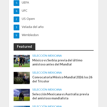
UEFA
5
UFC
6
US Open
2
Velada del año
3
Wimbledon
9
Featured
SELECCIÓN MEXICANA
México vs Serbia: previa del último
amistoso antes del Mundial
SELECCIÓN MEXICANA
Convocatoria México Mundial 2026: los 26
del Tricolor
SELECCIÓN MEXICANA
Selección Mexicana vs Australia: previa
del amistoso mundialista
SELECCIÓN MEXICANA