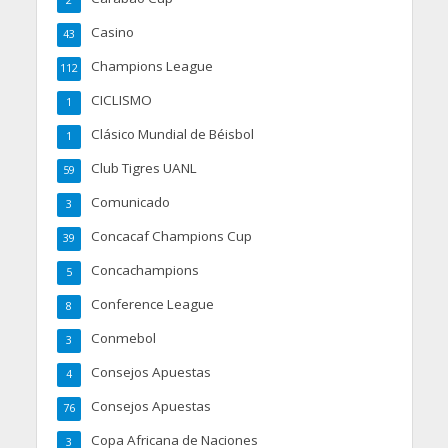
2
Casino
43
Champions League
112
CICLISMO
1
Clásico Mundial de Béisbol
1
Club Tigres UANL
59
Comunicado
3
Concacaf Champions Cup
39
Concachampions
5
Conference League
8
Conmebol
3
Consejos Apuestas
4
Consejos Apuestas
76
Copa Africana de Naciones
3