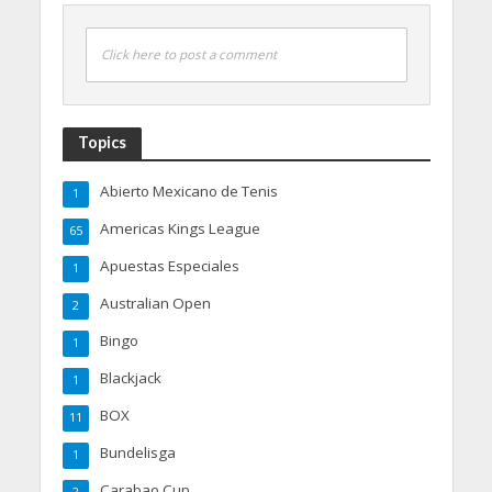
Click here to post a comment
Topics
Abierto Mexicano de Tenis
1
Americas Kings League
65
Apuestas Especiales
1
Australian Open
2
Bingo
1
Blackjack
1
BOX
11
Bundelisga
1
Carabao Cup