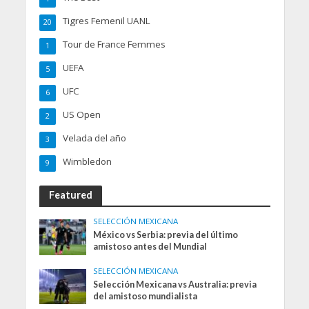
Tigres Femenil UANL
20
Tour de France Femmes
1
UEFA
5
UFC
6
US Open
2
Velada del año
3
Wimbledon
9
Featured
SELECCIÓN MEXICANA
México vs Serbia: previa del último
amistoso antes del Mundial
SELECCIÓN MEXICANA
Selección Mexicana vs Australia: previa
del amistoso mundialista