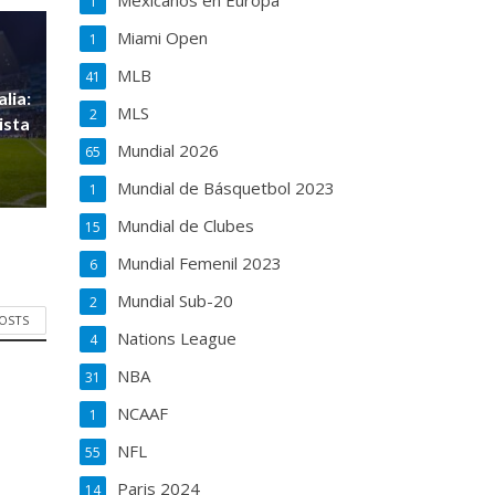
Mexicanos en Europa
1
Miami Open
1
MLB
41
lia:
MLS
2
ista
Mundial 2026
65
Mundial de Básquetbol 2023
1
Mundial de Clubes
15
Mundial Femenil 2023
6
Mundial Sub-20
2
POSTS
Nations League
4
NBA
31
NCAAF
1
NFL
55
Paris 2024
14