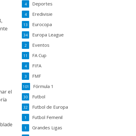
Deportes
4
Eredivisie
4
B,
Eurocopa
13
ente
Europa League
34
Eventos
2
FA Cup
11
FIFA
4
FMF
3
Fórmula 1
101
mar el
Futbol
30
bría
Futbol de Europa
32
Futbol Femenil
1
ablade
Grandes Ligas
1