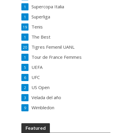
Supercopa Italia
1
Superliga
1
Tenis
19
The Best
1
Tigres Femenil UANL
20
Tour de France Femmes
1
UEFA
5
UFC
6
US Open
2
Velada del año
3
Wimbledon
9
Featured