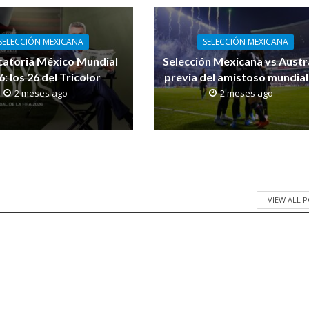
SELECCIÓN MEXICANA
SELECCIÓN MEXICANA
atoria México Mundial
Selección Mexicana vs Austra
: los 26 del Tricolor
previa del amistoso mundial
2 meses ago
2 meses ago
VIEW ALL 