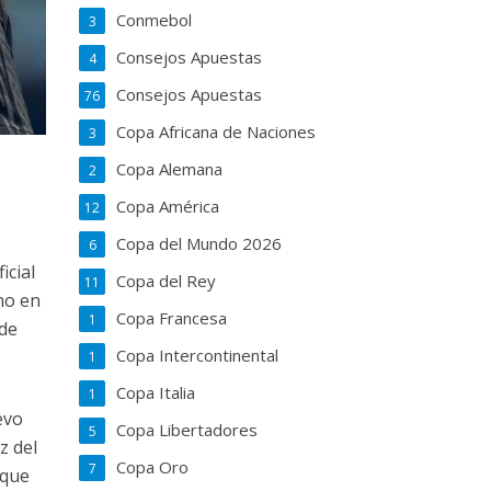
Conmebol
3
Consejos Apuestas
4
Consejos Apuestas
76
Copa Africana de Naciones
3
Copa Alemana
2
Copa América
12
Copa del Mundo 2026
6
icial
Copa del Rey
11
no en
Copa Francesa
1
 de
Copa Intercontinental
1
Copa Italia
1
evo
Copa Libertadores
5
z del
Copa Oro
7
 que