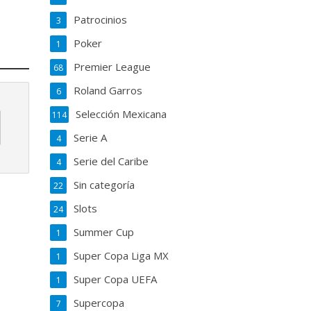
Patrocinios
3
Poker
1
Premier League
68
Roland Garros
6
Selección Mexicana
114
Serie A
4
Serie del Caribe
4
Sin categoría
22
Slots
24
Summer Cup
1
Super Copa Liga MX
1
Super Copa UEFA
1
Supercopa
7