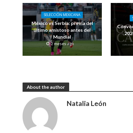
SELECCIÓN MEXICANA
México vs Serbia: previa del
Convoc
último amistoso antes del
2026
Mundial
2 meses ago
About the author
Natalia León