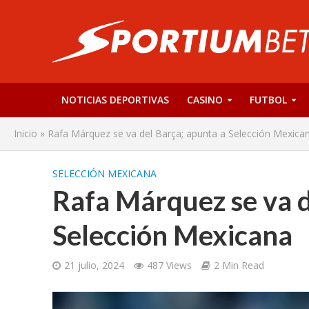
NOTICIAS DEPORTIVAS
CASINO
FUTBOL
Inicio
»
Rafa Márquez se va del Barça; apunta a Selección Mexica
SELECCIÓN MEXICANA
Rafa Márquez se va d
Selección Mexicana
21 julio, 2024
487 Views
2 Min Read