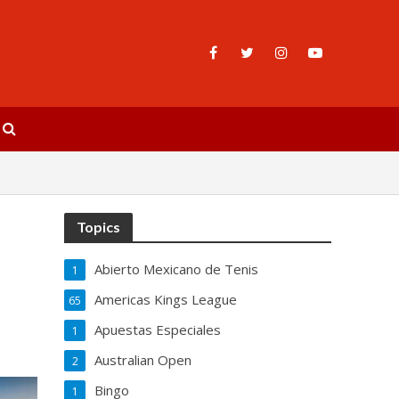
Topics
Abierto Mexicano de Tenis
1
Americas Kings League
65
Apuestas Especiales
1
Australian Open
2
Bingo
1