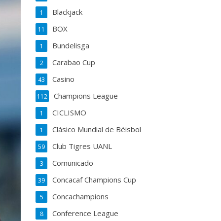
Blackjack
1
BOX
11
Bundelisga
1
Carabao Cup
2
Casino
43
Champions League
112
CICLISMO
1
Clásico Mundial de Béisbol
1
Club Tigres UANL
59
Comunicado
3
Concacaf Champions Cup
39
Concachampions
5
Conference League
8