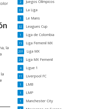
Juegos Olímpicos
2
color
La Liga
33
Le Mans
1
ión
Leagues Cup
32
Liga de Colombia
1
Liga Femenil MX
15
a, la
Liga MX
201
a
Liga MX Femenil
29
Ligue 1
4
 la
Liverpool FC
11
ue
LMB
1
LMP
1
Manchester City
1