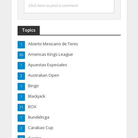
Click here to post a comment
Topics
Abierto Mexicano de Tenis
1
Americas Kings League
65
Apuestas Especiales
1
Australian Open
2
Bingo
1
Blackjack
1
BOX
11
Bundelisga
1
Carabao Cup
2