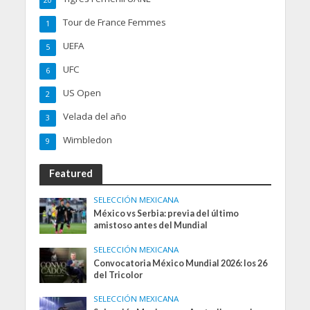
20
Tour de France Femmes
1
UEFA
5
UFC
6
US Open
2
Velada del año
3
Wimbledon
9
Featured
SELECCIÓN MEXICANA
México vs Serbia: previa del último
amistoso antes del Mundial
SELECCIÓN MEXICANA
Convocatoria México Mundial 2026: los 26
del Tricolor
SELECCIÓN MEXICANA