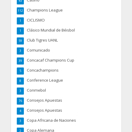
Casino
43
Champions League
112
CICLISMO
1
Clásico Mundial de Béisbol
1
Club Tigres UANL
59
Comunicado
3
Concacaf Champions Cup
39
Concachampions
5
Conference League
8
Conmebol
3
Consejos Apuestas
76
Consejos Apuestas
4
Copa Africana de Naciones
3
Copa Alemana
2