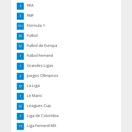
FIFA
4
FMF
3
Fórmula 1
101
Futbol
30
Futbol de Europa
32
Futbol Femenil
1
Grandes Ligas
1
Juegos Olímpicos
2
La Liga
33
Le Mans
1
Leagues Cup
32
Liga de Colombia
1
Liga Femenil MX
15