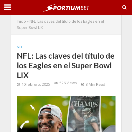
Inicio
»
NFL: Las claves del título de los Eagles en el
Super Bowl LIX
NFL
NFL: Las claves del título de
los Eagles en el Super Bowl
LIX
526 Views
10 febrero, 2025
3 Min Read