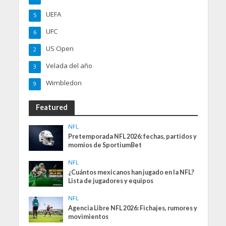
UEFA
5
UFC
6
US Open
2
Velada del año
3
Wimbledon
9
Featured
NFL
Pretemporada NFL 2026: fechas, partidos y
momios de SportiumBet
NFL
¿Cuántos mexicanos han jugado en la NFL?
Lista de jugadores y equipos
NFL
Agencia Libre NFL 2026: Fichajes, rumores y
movimientos