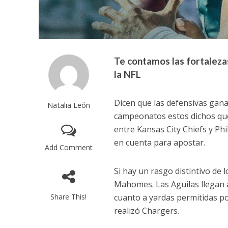
Te contamos las fortaleza
la NFL
Dicen que las defensivas gan
Natalia León
campeonatos estos dichos que 
entre Kansas City Chiefs y Phi
en cuenta para apostar.
Add Comment
Si hay un rasgo distintivo de 
Mahomes. Las Aguilas llegan 
Share This!
cuanto a yardas permitidas po
realizó Chargers.