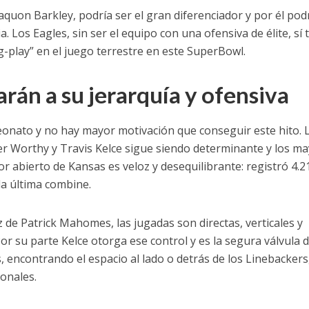
Saquon Barkley, podría ser el gran diferenciador y por él pod
. Los Eagles, sin ser el equipo con una ofensiva de élite, sí 
g-play” en el juego terrestre en este SuperBowl.
arán a su jerarquía y ofensiva
eonato y no hay mayor motivación que conseguir este hito. 
r Worthy y Travis Kelce sigue siendo determinante y los m
r abierto de Kansas es veloz y desequilibrante: registró 4.2
la última combine.
 de Patrick Mahomes, las jugadas son directas, verticales y
or su parte Kelce otorga ese control y es la segura válvula 
encontrando el espacio al lado o detrás de los Linebackers,
onales.