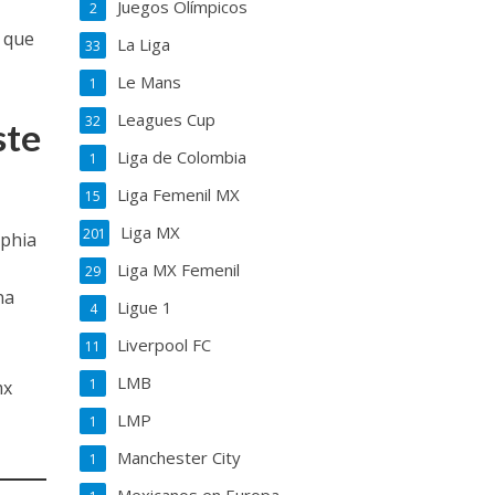
Juegos Olímpicos
2
a que
La Liga
33
Le Mans
1
Leagues Cup
32
ste
Liga de Colombia
1
Liga Femenil MX
15
Liga MX
201
lphia
Liga MX Femenil
29
na
Ligue 1
4
Liverpool FC
11
LMB
1
mx
LMP
1
Manchester City
1