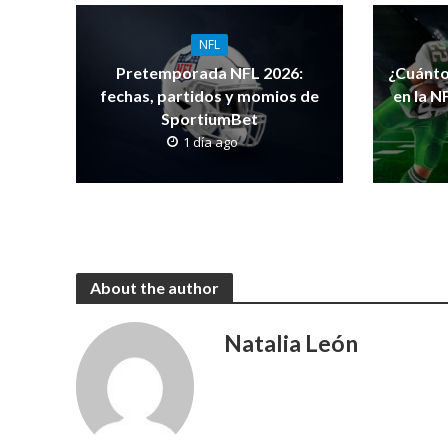
NFL
Pretemporada NFL 2026:
¿Cuánto
fechas, partidos y momios de
en la N
SportiumBet
1 día ago
About the author
Natalia León