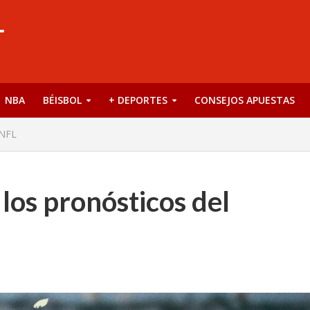
NBA
BÉISBOL
+ DEPORTES
CONSEJOS APUESTAS
 NFL
 los pronósticos del