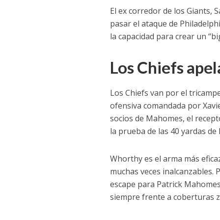
El ex corredor de los Giants, 
pasar el ataque de Philadelphia
la capacidad para crear un “bi
Los Chiefs apel
Los Chiefs van por el tricamp
ofensiva comandada por Xavie
socios de Mahomes, el recepto
la prueba de las 40 yardas de 
Whorthy es el arma más eficaz
muchas veces inalcanzables. P
escape para Patrick Mahomes, 
siempre frente a coberturas z