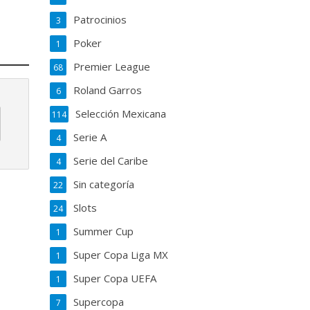
Patrocinios
3
Poker
1
Premier League
68
Roland Garros
6
Selección Mexicana
114
Serie A
4
Serie del Caribe
4
Sin categoría
22
Slots
24
Summer Cup
1
Super Copa Liga MX
1
Super Copa UEFA
1
Supercopa
7