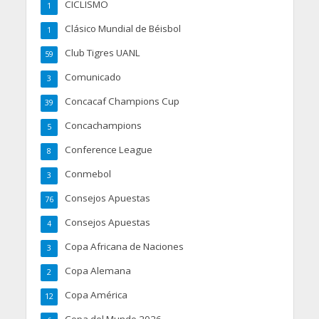
CICLISMO
1
Clásico Mundial de Béisbol
1
Club Tigres UANL
59
Comunicado
3
Concacaf Champions Cup
39
Concachampions
5
Conference League
8
Conmebol
3
Consejos Apuestas
76
Consejos Apuestas
4
Copa Africana de Naciones
3
Copa Alemana
2
Copa América
12
Copa del Mundo 2026