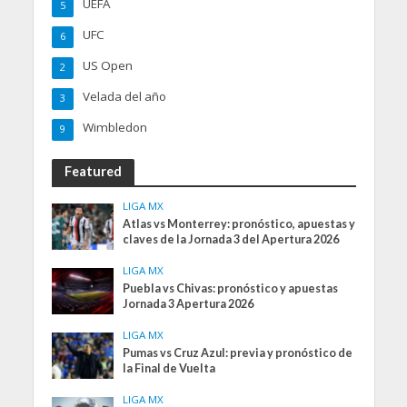
UEFA
5
UFC
6
US Open
2
Velada del año
3
Wimbledon
9
Featured
LIGA MX
Atlas vs Monterrey: pronóstico, apuestas y
claves de la Jornada 3 del Apertura 2026
LIGA MX
Puebla vs Chivas: pronóstico y apuestas
Jornada 3 Apertura 2026
LIGA MX
Pumas vs Cruz Azul: previa y pronóstico de
la Final de Vuelta
LIGA MX