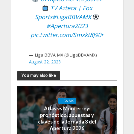
TV Azteca | Fox
Sports
#LigaBBVAMX
#Apertura2023
pic.twitter.com/Smxkt8J90r
— Liga BBVA MX (@LigaBBVAMX)
August 22, 2023
You may also like
LIGA MX
Atlas vs Monterrey:
pronóstico, apuestas y
claves de la Jornada 3 del
Apertura 2026