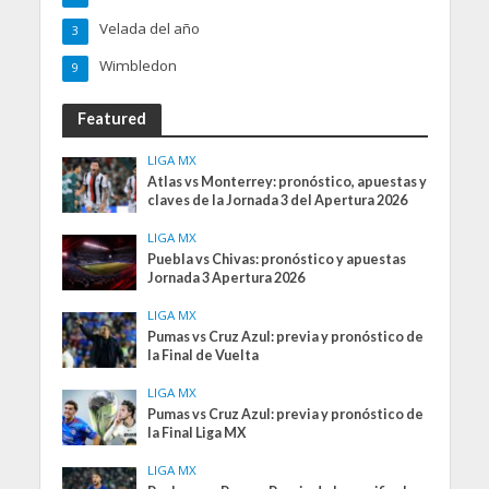
Velada del año
3
Wimbledon
9
Featured
LIGA MX
Atlas vs Monterrey: pronóstico, apuestas y
claves de la Jornada 3 del Apertura 2026
LIGA MX
Puebla vs Chivas: pronóstico y apuestas
Jornada 3 Apertura 2026
LIGA MX
Pumas vs Cruz Azul: previa y pronóstico de
la Final de Vuelta
LIGA MX
Pumas vs Cruz Azul: previa y pronóstico de
la Final Liga MX
LIGA MX