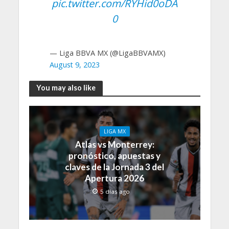
pic.twitter.com/RYHid0oDA
0
— Liga BBVA MX (@LigaBBVAMX)
August 9, 2023
You may also like
LIGA MX
Atlas vs Monterrey:
pronóstico, apuestas y
claves de la Jornada 3 del
Apertura 2026
5 días ago