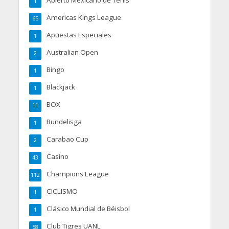
1
Americas Kings League
65
Apuestas Especiales
1
Australian Open
2
Bingo
1
Blackjack
1
BOX
11
Bundelisga
1
Carabao Cup
2
Casino
43
Champions League
112
CICLISMO
1
Clásico Mundial de Béisbol
1
Club Tigres UANL
58