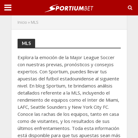
Inicio
»
MLS
MLS
Explora la emoción de la Major League Soccer
con nuestras previas, pronósticos y consejos
expertos. Con Sportium, puedes llevar tus
apuestas del futbol estadounidense al siguiente
nivel. En blog Sportium, te brindamos análisis
detallados referente a la MLS, incluyendo el
rendimiento de equipos como el Inter de Miami,
LAFC, Seattle Sounders y New York City FC.
Conoce las rachas de los equipos, tanto en casa
como de visitantes, y los resultados de sus
últimos enfrentamientos. Toda esta información
está disponible para que tus apuestas sean más