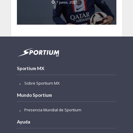
7 junio, 2023
Sportium MX
Sobre Sportium MX
Mundo Sportium
Presencia Mundial de Sportium
Ayuda