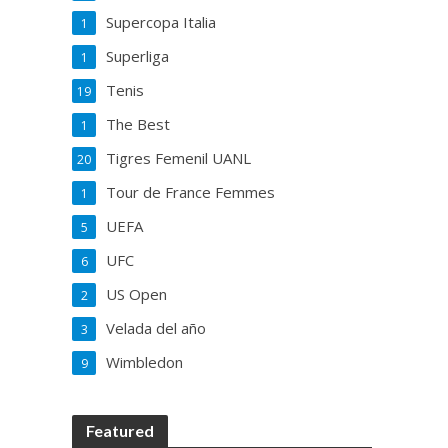
Supercopa Italia
1
Superliga
1
Tenis
19
The Best
1
Tigres Femenil UANL
20
Tour de France Femmes
1
UEFA
5
UFC
6
US Open
2
Velada del año
3
Wimbledon
9
Featured