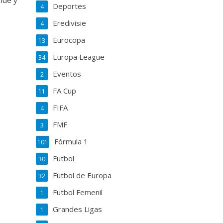
nde y
Deportes
4
Eredivisie
4
Eurocopa
13
Europa League
34
Eventos
2
FA Cup
11
FIFA
4
FMF
3
Fórmula 1
101
Futbol
30
Futbol de Europa
32
Futbol Femenil
1
Grandes Ligas
1