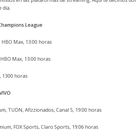
itidos en las plataformas de streaming. Aquí te decimos dó
 día.
a Champions League
T HBO Max, 13:00 horas
 HBO Max, 13:00 horas
, 1300 horas
 VIVO
um, TUDN, Afizzionados, Canal 5, 19:00 horas
mium, FOX Sports, Claro Sports, 19:06 horas