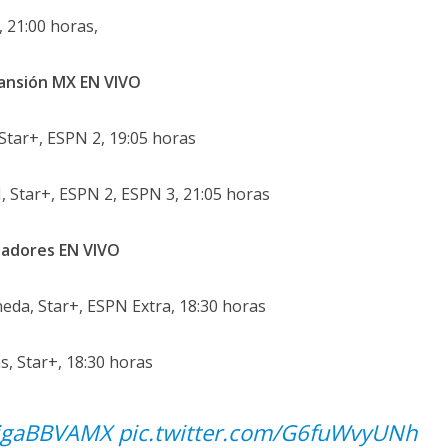
, 21:00 horas,
pansión MX EN VIVO
Star+, ESPN 2, 19:05 horas
, Star+, ESPN 2, ESPN 3, 21:05 horas
tadores EN VIVO
neda, Star+, ESPN Extra, 18:30 horas
s, Star+, 18:30 horas
igaBBVAMX
pic.twitter.com/G6fuWvyUNh