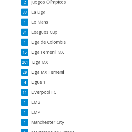
Juegos Olímpicos
2
La Liga
33
Le Mans
1
Leagues Cup
31
Liga de Colombia
1
Liga Femenil MX
15
Liga MX
201
Liga MX Femenil
29
Ligue 1
4
Liverpool FC
11
LMB
1
LMP
1
Manchester City
1