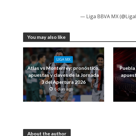
— Liga BBVA MX (@Lig
You may also like
LIGA MX
Atlas vs Monterrey: pronóstico,
Puebla 
apuestas y claves de la Jornada
apuest
3 del Apertura 2026
6 días ago
About the author