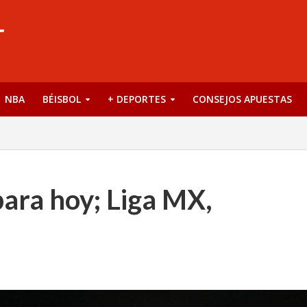
NBA
BÉISBOL
+ DEPORTES
CONSEJOS APUESTAS
para hoy; Liga MX,