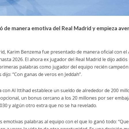
ó de manera emotiva del Real Madrid y empieza ave
id, Karim Benzema fue presentado de manera oficial con el 
hasta 2026. El ahora ex jugador del Real Madrid le dijo adiós
 primeras palabras como jugador del equipo recién campeón 
és dijo: “Con ganas de veros en Jeddah”.
con Al Ittihad establece un sueldo de alrededor de 200 mil
pcional, un bonus cercano a los 20 millones por ser emba
2030 y algún otro extra que no se ha revelado.
tras emotivas palabras al equipo con el que lo ganó todo: “Que