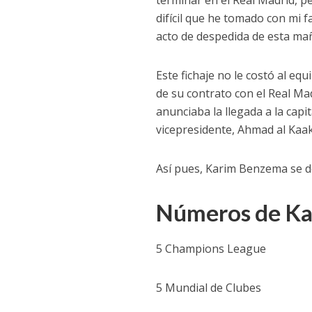
terminar en el Real Madrid, pe
difícil que he tomado con mi fa
acto de despedida de esta ma
Este fichaje no le costó al eq
de su contrato con el Real Madr
anunciaba la llegada a la capit
vicepresidente, Ahmad al Kaak
Así pues, Karim Benzema se d
Números de Ka
5 Champions League
5 Mundial de Clubes