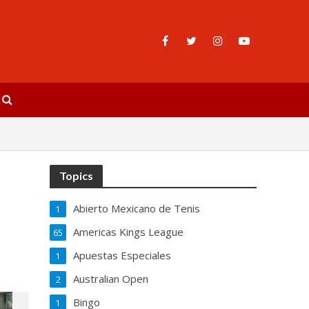
Topics
Abierto Mexicano de Tenis
1
Americas Kings League
65
Apuestas Especiales
1
Australian Open
2
Bingo
1