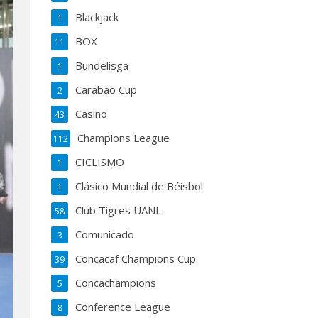
Blackjack
1
BOX
11
Bundelisga
1
Carabao Cup
2
Casino
43
Champions League
112
CICLISMO
1
Clásico Mundial de Béisbol
1
Club Tigres UANL
58
Comunicado
3
Concacaf Champions Cup
39
Concachampions
5
Conference League
8