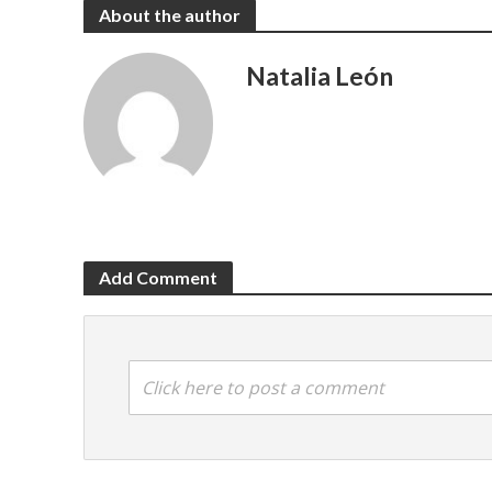
About the author
Natalia León
Add Comment
Click here to post a comment