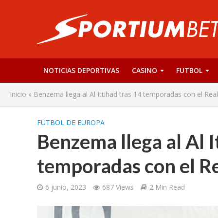
NOTICIAS DEPORTIVAS
CASINO
FUTBOL
Inicio
»
Benzema llega al Al Ittihad tras 14 temporadas con el Rea
FUTBOL DE EUROPA
Benzema llega al Al I
temporadas con el R
6 junio, 2023
687 Views
2 Min Read