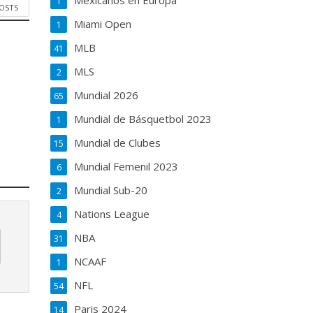
Mexicanos en Europa
1
POSTS
Miami Open
1
MLB
41
MLS
2
Mundial 2026
65
Mundial de Básquetbol 2023
1
Mundial de Clubes
15
Mundial Femenil 2023
6
Mundial Sub-20
2
Nations League
4
NBA
31
NCAAF
1
NFL
54
Paris 2024
14