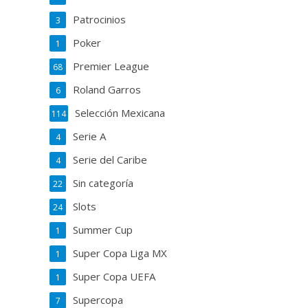
Patrocinios
3
Poker
1
Premier League
68
Roland Garros
6
Selección Mexicana
114
Serie A
4
Serie del Caribe
4
Sin categoría
22
Slots
24
Summer Cup
1
Super Copa Liga MX
1
Super Copa UEFA
1
Supercopa
7