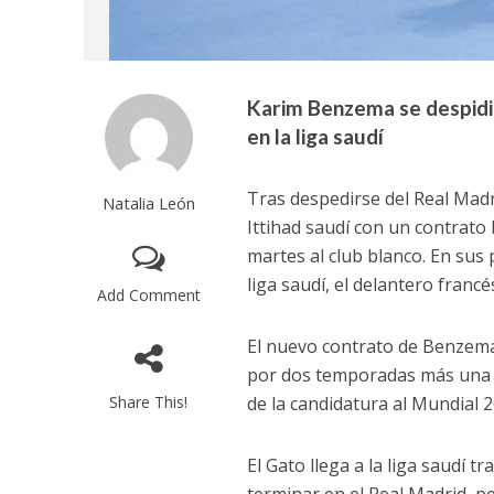
Karim Benzema se despidi
en la liga saudí
Tras despedirse del Real Madr
Natalia León
Ittihad saudí con un contrato 
martes al club blanco. En sus
liga saudí, el delantero franc
Add Comment
El nuevo contrato de Benzema 
por dos temporadas más una o
Share This!
de la candidatura al Mundial 
El Gato llega a la liga saudí 