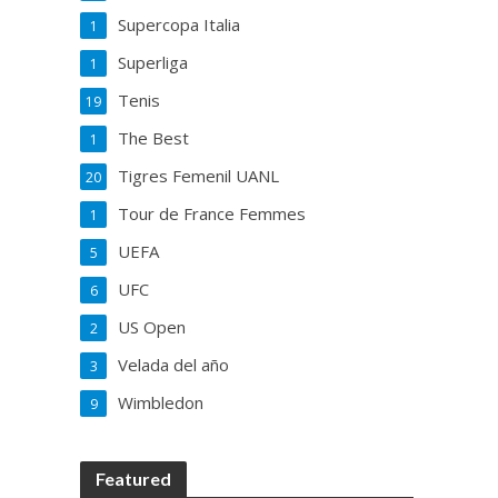
Supercopa Italia
1
Superliga
1
Tenis
19
The Best
1
Tigres Femenil UANL
20
Tour de France Femmes
1
UEFA
5
UFC
6
US Open
2
Velada del año
3
Wimbledon
9
Featured