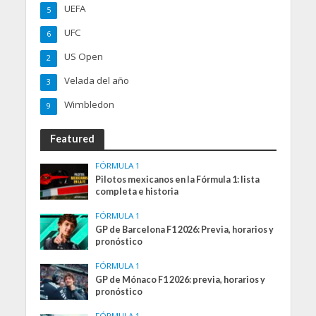
UEFA
5
UFC
6
US Open
2
Velada del año
3
Wimbledon
9
Featured
FÓRMULA 1
Pilotos mexicanos en la Fórmula 1: lista
completa e historia
FÓRMULA 1
GP de Barcelona F1 2026: Previa, horarios y
pronóstico
FÓRMULA 1
GP de Mónaco F1 2026: previa, horarios y
pronóstico
FÓRMULA 1