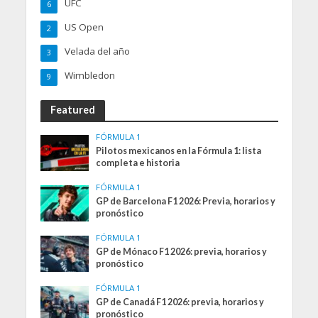
UFC
6
US Open
2
Velada del año
3
Wimbledon
9
Featured
FÓRMULA 1
Pilotos mexicanos en la Fórmula 1: lista
completa e historia
FÓRMULA 1
GP de Barcelona F1 2026: Previa, horarios y
pronóstico
FÓRMULA 1
GP de Mónaco F1 2026: previa, horarios y
pronóstico
FÓRMULA 1
GP de Canadá F1 2026: previa, horarios y
pronóstico