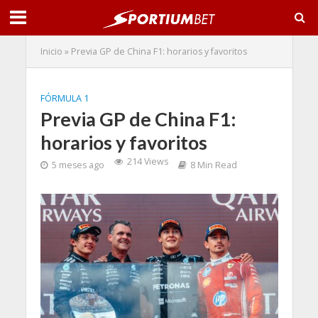
Inicio
»
Previa GP de China F1: horarios y favoritos
FÓRMULA 1
Previa GP de China F1:
horarios y favoritos
214 Views
5 meses ago
8 Min Read