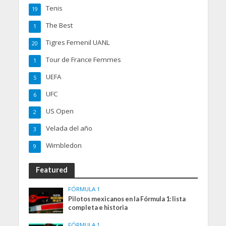
Tenis
19
The Best
1
Tigres Femenil UANL
20
Tour de France Femmes
1
UEFA
5
UFC
6
US Open
2
Velada del año
3
Wimbledon
9
Featured
FÓRMULA 1
Pilotos mexicanos en la Fórmula 1: lista
completa e historia
FÓRMULA 1