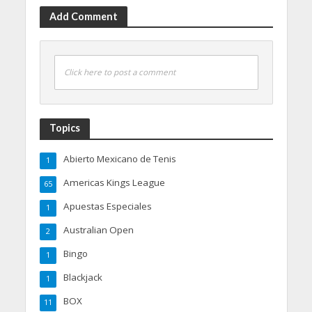
Add Comment
Click here to post a comment
Topics
Abierto Mexicano de Tenis
1
Americas Kings League
65
Apuestas Especiales
1
Australian Open
2
Bingo
1
Blackjack
1
BOX
11