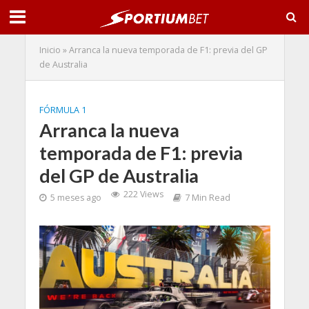
Inicio
»
Arranca la nueva temporada de F1: previa del GP
de Australia
FÓRMULA 1
Arranca la nueva
temporada de F1: previa
del GP de Australia
222 Views
5 meses ago
7 Min Read