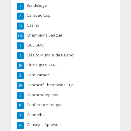
Bundelisga
1
Carabao Cup
2
Casino
43
Champions League
112
CICLISMO
1
Clásico Mundial de Béisbol
1
Club Tigres UANL
59
Comunicado
3
Concacaf Champions Cup
39
Concachampions
5
Conference League
8
Conmebol
3
Consejos Apuestas
76