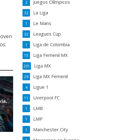
Juegos Olímpicos
2
La Liga
33
Le Mans
1
Leagues Cup
32
 joven
os.
Liga de Colombia
1
Liga Femenil MX
15
Liga MX
201
Liga MX Femenil
29
Ligue 1
4
Liverpool FC
11
ia,
LMB
1
LMP
1
Manchester City
1