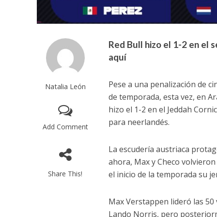
Red Bull hizo el 1-2 en el
aquí
Pese a una penalización de c
Natalia León
de temporada, esta vez, en Ar
hizo el 1-2 en el Jeddah Corni
para neerlandés.
Add Comment
La escudería austriaca prota
ahora, Max y Checo volvieron
Share This!
el inicio de la temporada su je
Max Verstappen lideró las 50 
Lando Norris, pero posterior