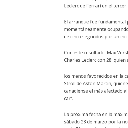
Leclerc de Ferrari en el tercer 
El arranque fue fundamental p
momentáneamente ocupando el
de cinco segundos por un incid
Con este resultado, Max Vers
Charles Leclerc con 28, quien 
los menos favorecidos en la c
Stroll de Aston Martin, quien
canadiense el más afectado al 
car”.
La próxima fecha en la máxima
sábado 23 de marzo por la no