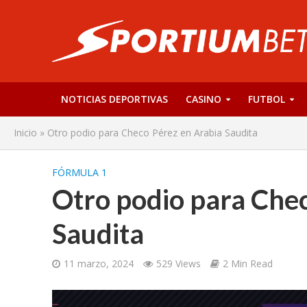
NOTICIAS DEPORTIVAS
CASINO
FUTBOL
Inicio
»
Otro podio para Checo Pérez en Arabia Saudita
FÓRMULA 1
Otro podio para Chec
Saudita
11 marzo, 2024
529 Views
2 Min Read