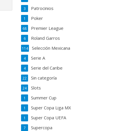
Patrocinios
3
Poker
1
Premier League
68
Roland Garros
6
Selección Mexicana
114
Serie A
4
Serie del Caribe
4
Sin categoría
22
Slots
24
Summer Cup
1
Super Copa Liga MX
1
Super Copa UEFA
1
Supercopa
7