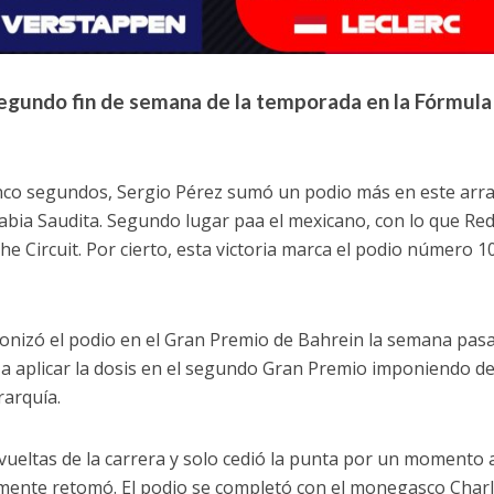
 segundo fin de semana de la temporada en la Fórmula
inco segundos, Sergio Pérez sumó un podio más en este arr
abia Saudita. Segundo lugar paa el mexicano, con lo que Red
che Circuit. Por cierto, esta victoria marca el podio número 1
gonizó el podio en el Gran Premio de Bahrein la semana pas
 a aplicar la dosis en el segundo Gran Premio imponiendo d
rarquía.
vueltas de la carrera y solo cedió la punta por un momento 
mente retomó. El podio se completó con el monegasco Char