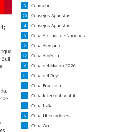
Conmebol
3
Consejos Apuestas
76
Consejos Apuestas
4
 1;
Copa Africana de Naciones
3
Copa Alemana
2
anque
Copa América
12
 Bull
Copa del Mundo 2026
6
00
Copa del Rey
11
Copa Francesa
1
ada,
Copa Intercontinental
1
esde
Copa Italia
1
Copa Libertadores
5
a
Copa Oro
7
les