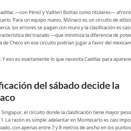
Cadillac —con Pérez y Valtteri Bottas como titulares— afront
ecarlo. Para un equipo nuevo, Mónaco es un circuito de altís
erca, los errores se pagan con muro y la clasificación es casi
racterística del trazado —que minimiza la diferencia de pote
a de Checo en ese circuito podrían jugar a favor del mexican
Y eso es exactamente lo que necesita Cadillac para aparece
ificación del sábado decide la
naco
Singapur, el circuito donde la clasificación tiene mayor pes
1. La razón es simple: adelantar en Montecarlo es casi impos
cipado, con apenas entre 7 y 8 metros de ancho en los punto