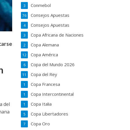
Conmebol
3
Consejos Apuestas
76
Consejos Apuestas
4
Copa Africana de Naciones
3
carse
Copa Alemana
2
Copa América
12
Copa del Mundo 2026
6
n
Copa del Rey
11
Copa Francesa
1
Copa Intercontinental
1
Copa Italia
a del
1
emana
Copa Libertadores
5
Copa Oro
7