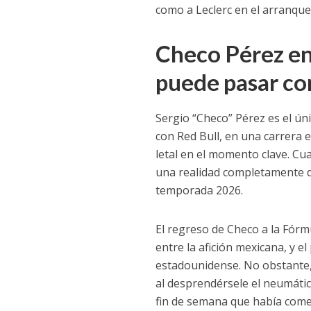
como a Leclerc en el arranque
Checo Pérez en
puede pasar co
Sergio “Checo” Pérez es el ú
con Red Bull, en una carrera e
letal en el momento clave. Cu
una realidad completamente dis
temporada 2026.
El regreso de Checo a la Fór
entre la afición mexicana, y e
estadounidense. No obstante,
al desprendérsele el neumátic
fin de semana que había com