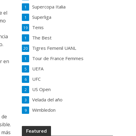
Supercopa Italia
1
e el
Superliga
1
imo
Tenis
19
ncia
The Best
1
o.
Tigres Femenil UANL
20
Tour de France Femmes
1
r en
UEFA
5
UFC
6
US Open
2
Velada del año
3
Wimbledon
9
o de
ible.
Featured
s más