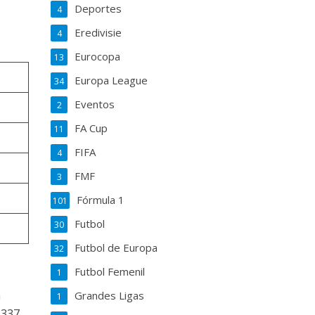
Deportes
4
Eredivisie
4
Eurocopa
13
Europa League
34
Eventos
2
FA Cup
11
FIFA
4
FMF
3
Fórmula 1
101
Futbol
30
Futbol de Europa
32
Futbol Femenil
1
a
Grandes Ligas
1
.337