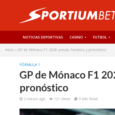
NOTICIAS DEPORTIVAS
CASINO
FUTBOL
Inicio
»
GP de Mónaco F1 2026: previa, horarios y pronóstico
FÓRMULA 1
GP de Mónaco F1 2026
pronóstico
2 meses ago
121 Views
9 Min Read