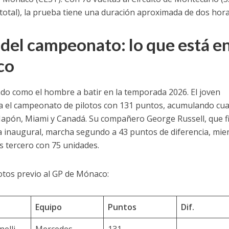
total), la prueba tiene una duración aproximada de dos hora
r del campeonato: lo que está e
co
pado como el hombre a batir en la temporada 2026. El joven
a el campeonato de pilotos con 131 puntos, acumulando cu
, Japón, Miami y Canadá. Su compañero George Russell, que 
lia inaugural, marcha segundo a 43 puntos de diferencia, mie
es tercero con 75 unidades.
otos previo al GP de Mónaco:
Equipo
Puntos
Dif.