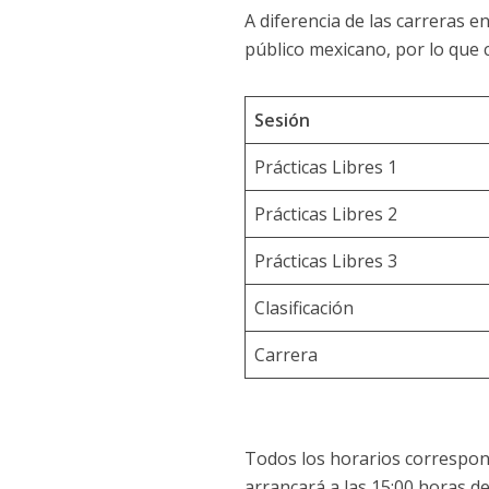
A diferencia de las carreras 
público mexicano, por lo que 
Sesión
Prácticas Libres 1
Prácticas Libres 2
Prácticas Libres 3
Clasificación
Carrera
Todos los horarios correspon
arrancará a las 15:00 horas d