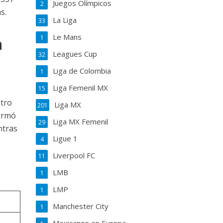
Juegos Olímpicos
2
s.
La Liga
33
Le Mans
1
n
Leagues Cup
32
Liga de Colombia
1
Liga Femenil MX
15
atro
Liga MX
201
firmó
Liga MX Femenil
29
ntras
Ligue 1
4
Liverpool FC
11
LMB
1
LMP
1
Manchester City
1