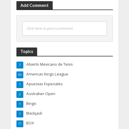
Add Comment
Click here to post a comment
Topics
Abierto Mexicano de Tenis
1
Americas Kings League
65
Apuestas Especiales
1
Australian Open
2
Bingo
1
Blackjack
1
BOX
11