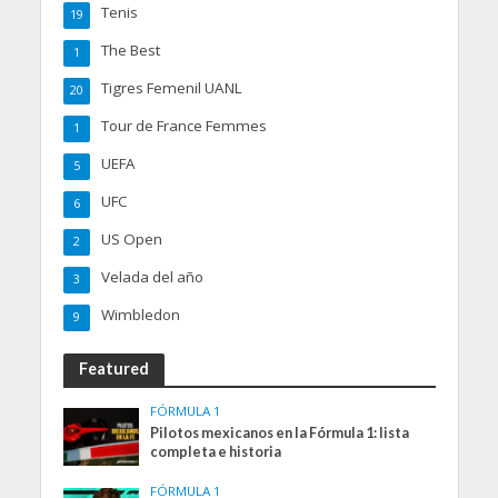
Tenis
19
The Best
1
Tigres Femenil UANL
20
Tour de France Femmes
1
UEFA
5
UFC
6
US Open
2
Velada del año
3
Wimbledon
9
Featured
FÓRMULA 1
Pilotos mexicanos en la Fórmula 1: lista
completa e historia
FÓRMULA 1