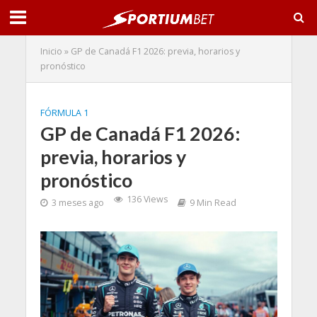
Inicio
»
GP de Canadá F1 2026: previa, horarios y
pronóstico
FÓRMULA 1
GP de Canadá F1 2026:
previa, horarios y
pronóstico
136 Views
3 meses ago
9 Min Read