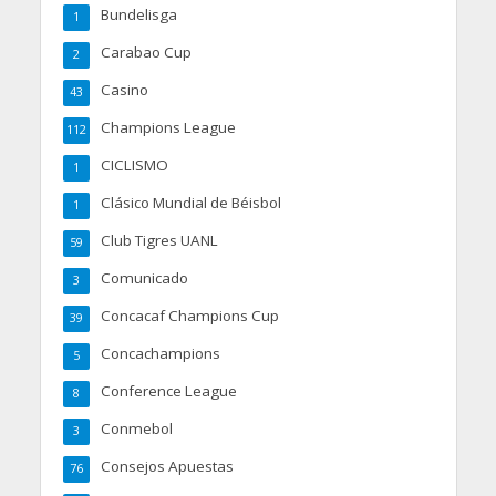
Bundelisga
1
Carabao Cup
2
Casino
43
Champions League
112
CICLISMO
1
Clásico Mundial de Béisbol
1
Club Tigres UANL
59
Comunicado
3
Concacaf Champions Cup
39
Concachampions
5
Conference League
8
Conmebol
3
Consejos Apuestas
76