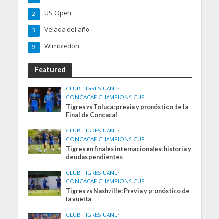
US Open
2
Velada del año
3
Wimbledon
9
Featured
CLUB TIGRES UANL
•
CONCACAF CHAMPIONS CUP
Tigres vs Toluca: previa y pronóstico de la
Final de Concacaf
CLUB TIGRES UANL
•
CONCACAF CHAMPIONS CUP
Tigres en finales internacionales: historia y
deudas pendientes
CLUB TIGRES UANL
•
CONCACAF CHAMPIONS CUP
Tigres vs Nashville: Previa y pronóstico de
la vuelta
CLUB TIGRES UANL
•