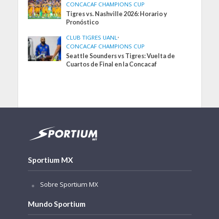
CONCACAF CHAMPIONS CUP
Tigres vs. Nashville 2026: Horario y
Pronóstico
CLUB TIGRES UANL
•
CONCACAF CHAMPIONS CUP
Seattle Sounders vs Tigres: Vuelta de
Cuartos de Final en la Concacaf
Sportium MX
Sobre Sportium MX
Mundo Sportium