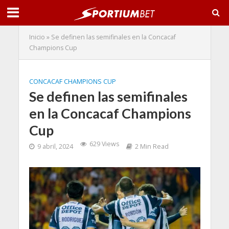
Inicio
»
Se definen las semifinales en la Concacaf
Champions Cup
CONCACAF CHAMPIONS CUP
Se definen las semifinales
en la Concacaf Champions
Cup
629 Views
9 abril, 2024
2 Min Read