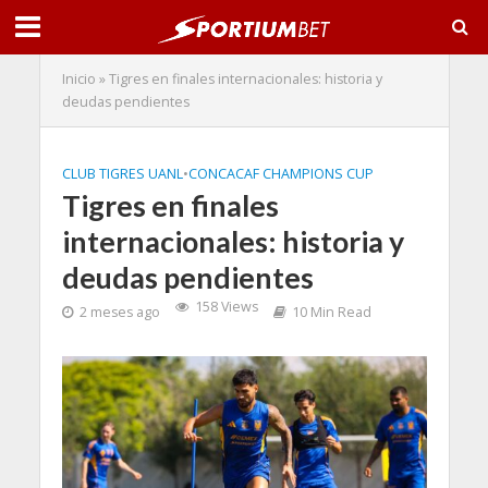
Inicio
»
Tigres en finales internacionales: historia y
deudas pendientes
CLUB TIGRES UANL
•
CONCACAF CHAMPIONS CUP
Tigres en finales
internacionales: historia y
deudas pendientes
158 Views
2 meses ago
10 Min Read