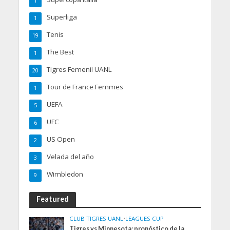
1
Superliga
1
Tenis
19
The Best
1
Tigres Femenil UANL
20
Tour de France Femmes
1
UEFA
5
UFC
6
US Open
2
Velada del año
3
Wimbledon
9
Featured
CLUB TIGRES UANL
•
LEAGUES CUP
Tigres vs Minnesota: pronóstico de la