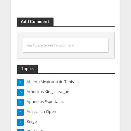
Add Comment
Click here to post a comment
Topics
Abierto Mexicano de Tenis
1
Americas Kings League
65
Apuestas Especiales
1
Australian Open
2
Bingo
1