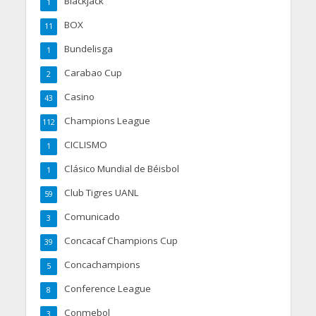
Blackjack
1
BOX
11
Bundelisga
1
Carabao Cup
2
Casino
43
Champions League
112
CICLISMO
1
Clásico Mundial de Béisbol
1
Club Tigres UANL
59
Comunicado
3
Concacaf Champions Cup
39
Concachampions
5
Conference League
8
Conmebol
3