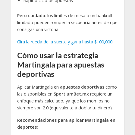
Rápido ciclo de apuestas
Pero cuidado
: los límites de mesa o un bankroll
limitado pueden romper la secuencia antes de que
consigas una victoria.
Gira la rueda de la suerte y gana hasta $100,000
Cómo usar la estrategia
Martingala para apuestas
deportivas
Aplicar Martingala en
apuestas deportivas
como
las disponibles en
SportiumBet.mx
requiere un
enfoque más calculado, ya que los momios no
siempre son 2.0 (equivalente a doblar tu dinero).
Recomendaciones para aplicar Martingala en
deportes: