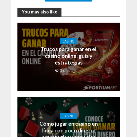
You may also like
CASINO
Trucos para ganar en el
casino online: guía y
estrategias
3 días ago
CASINO
Cómo jugar en casino en
línea con poco dinero: