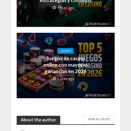
estrategias y consejos
1 mes ago
CASINO
Juegos de casino
online con mayores
ganancias en 2026
1 mes ago
VIEW ALL POSTS
About the author