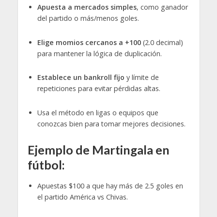
Apuesta a mercados simples
, como ganador
del partido o más/menos goles.
Elige momios cercanos a +100
(2.0 decimal)
para mantener la lógica de duplicación.
Establece un bankroll fijo
y límite de
repeticiones para evitar pérdidas altas.
Usa el método en ligas o equipos que
conozcas bien para tomar mejores decisiones.
Ejemplo de Martingala en
fútbol:
Apuestas $100 a que hay más de 2.5 goles en
el partido América vs Chivas.