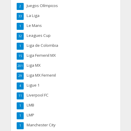
Juegos Olímpicos
2
La Liga
33
Le Mans
1
Leagues Cup
32
Liga de Colombia
1
Liga Femenil MX
15
Liga MX
201
Liga MX Femenil
29
Ligue 1
4
Liverpool FC
11
LMB
1
LMP
1
Manchester City
1