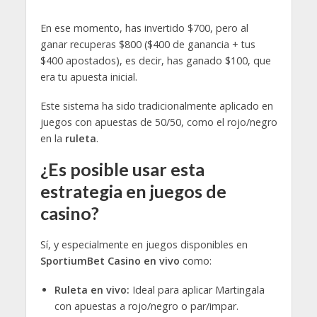
En ese momento, has invertido $700, pero al
ganar recuperas $800 ($400 de ganancia + tus
$400 apostados), es decir, has ganado $100, que
era tu apuesta inicial.
Este sistema ha sido tradicionalmente aplicado en
juegos con apuestas de 50/50, como el rojo/negro
en la
ruleta
.
¿Es posible usar esta
estrategia en juegos de
casino?
Sí, y especialmente en juegos disponibles en
SportiumBet Casino en vivo
como:
Ruleta en vivo:
Ideal para aplicar Martingala
con apuestas a rojo/negro o par/impar.