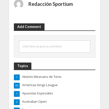
Redacción Sportium
Add Comment
Click here to post a comment
Topics
Abierto Mexicano de Tenis
1
Americas Kings League
65
Apuestas Especiales
1
Australian Open
2