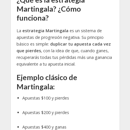
Martingala? ¿Cómo
funciona?
La
estrategia Martingala
es un sistema de
apuestas de progresión negativa. Su principio
básico es simple:
duplicar tu apuesta cada vez
que pierdes
, con la idea de que, cuando ganes,
recuperarás todas tus pérdidas más una ganancia
equivalente a tu apuesta inicial.
Ejemplo clásico de
Martingala:
Apuestas $100 y pierdes
Apuestas $200 y pierdes
Apuestas $400 y ganas