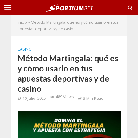
Inicio
»
Método Martingala: qué es y cómo usarlo en tus
apuestas deportivas y de casino
CASINO
Método Martingala: qué es
y cómo usarlo en tus
apuestas deportivas y de
casino
489 Views
10 julio, 2025
3 Min Read