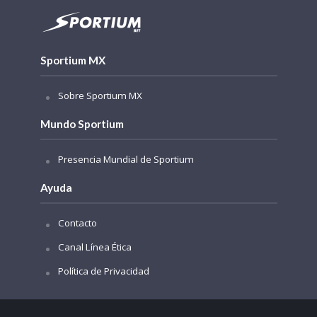
Sportium MX
Sobre Sportium MX
Mundo Sportium
Presencia Mundial de Sportium
Ayuda
Contacto
Canal Línea Ética
Política de Privacidad