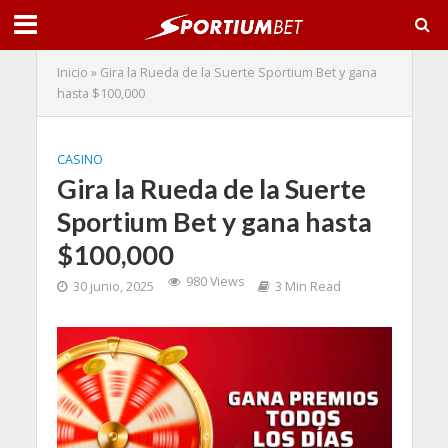
Inicio
»
Gira la Rueda de la Suerte Sportium Bet y gana
hasta $100,000
CASINO
Gira la Rueda de la Suerte
Sportium Bet y gana hasta
$100,000
980 Views
30 junio, 2025
3 Min Read