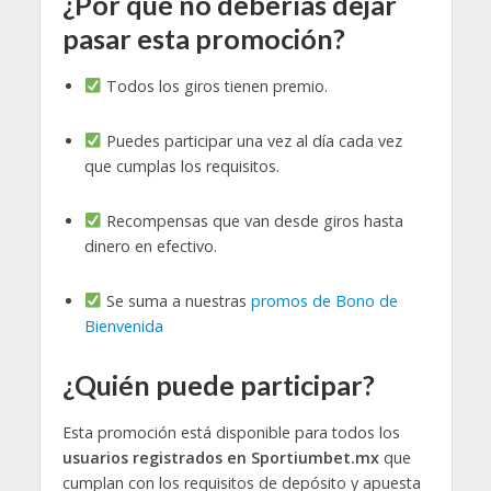
¿Por qué no deberías dejar
pasar esta promoción?
Todos los giros tienen premio.
Puedes participar una vez al día cada vez
que cumplas los requisitos.
Recompensas que van desde giros hasta
dinero en efectivo.
Se suma a nuestras
promos de Bono de
Bienvenida
¿Quién puede participar?
Esta promoción está disponible para todos los
usuarios registrados en Sportiumbet.mx
que
cumplan con los requisitos de depósito y apuesta