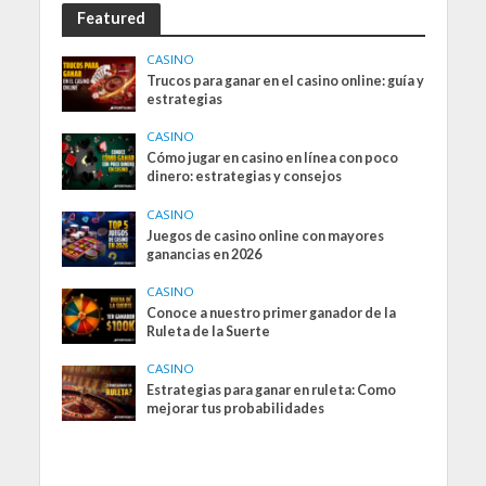
Featured
CASINO
Trucos para ganar en el casino online: guía y
estrategias
CASINO
Cómo jugar en casino en línea con poco
dinero: estrategias y consejos
CASINO
Juegos de casino online con mayores
ganancias en 2026
CASINO
Conoce a nuestro primer ganador de la
Ruleta de la Suerte
CASINO
Estrategias para ganar en ruleta: Como
mejorar tus probabilidades