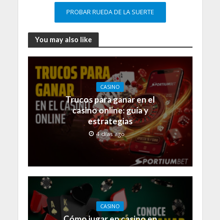
PROBAR RUEDA DE LA SUERTE
You may also like
CASINO
Trucos para ganar en el
casino online: guía y
estrategias
4 días ago
CASINO
Cómo jugar en casino en