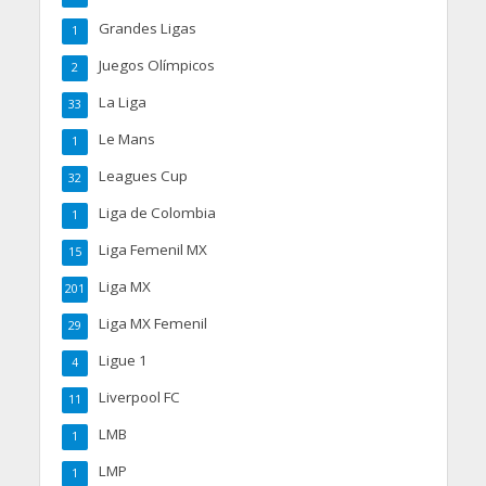
Grandes Ligas
1
Juegos Olímpicos
2
La Liga
33
Le Mans
1
Leagues Cup
32
Liga de Colombia
1
Liga Femenil MX
15
Liga MX
201
Liga MX Femenil
29
Ligue 1
4
Liverpool FC
11
LMB
1
LMP
1