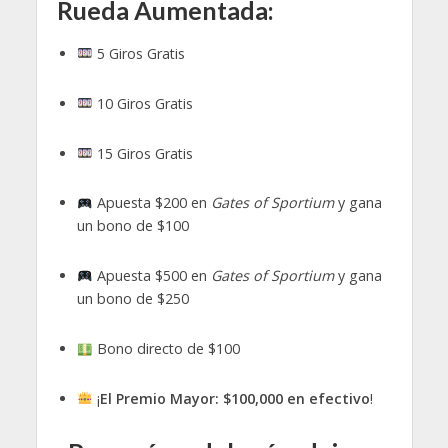
Rueda Aumentada:
5 Giros Gratis
10 Giros Gratis
15 Giros Gratis
Apuesta $200 en
Gates of Sportium
y gana
un bono de $100
Apuesta $500 en
Gates of Sportium
y gana
un bono de $250
Bono directo de $100
¡
El Premio Mayor: $100,000 en efectivo
!