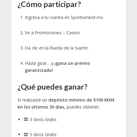
¿Cómo participar?
Ingresa a tu cuenta en Sportiumbet.mx.
Ve a Promociones – Casino
Da clic en la Rueda de la Suerte.
Hazla girar… y
¡gana un premio
garantizado!
¿Qué puedes ganar?
Si realizaste un
depósito mínimo de $100 MXN
en los últimos 30 días
, puedes obtener:
3 Giros Gratis
5 Giros Gratis