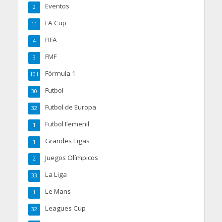
Eventos
2
FA Cup
11
FIFA
4
FMF
3
Fórmula 1
101
Futbol
30
Futbol de Europa
32
Futbol Femenil
1
Grandes Ligas
1
Juegos Olímpicos
2
La Liga
33
Le Mans
1
Leagues Cup
32