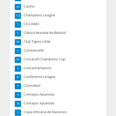
Casino
43
Champions League
112
CICLISMO
1
Clásico Mundial de Béisbol
1
Club Tigres UANL
59
Comunicado
3
Concacaf Champions Cup
39
Concachampions
5
Conference League
8
Conmebol
3
Consejos Apuestas
4
Consejos Apuestas
76
Copa Africana de Naciones
3