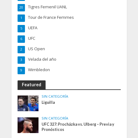
Tigres Femenil UANL
20
Tour de France Femmes
1
UEFA
5
UFC
6
US Open
2
Velada del año
3
Wimbledon
9
Featured
SIN CATEGORÍA
Liguilla
SIN CATEGORÍA
UFC 327: Procházka vs. Ulberg – Previa y
Pronósticos