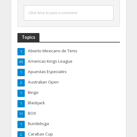
Click here to post a comment
Topics
Abierto Mexicano de Tenis
1
Americas Kings League
65
Apuestas Especiales
1
Australian Open
2
Bingo
1
Blackjack
1
BOX
11
Bundelisga
1
Carabao Cup
2