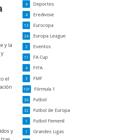
Deportes
a
4
Eredivisie
4
Eurocopa
13
Europa League
34
e y la
Eventos
2
 y
FA Cup
11
FIFA
4
FMF
o el
3
ración
Fórmula 1
101
Futbol
30
Futbol de Europa
32
Futbol Femenil
1
idos y
Grandes Ligas
1
 tras