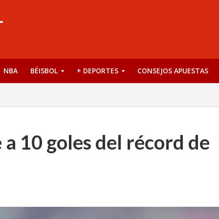
NBA
BÉISBOL
+ DEPORTES
CONSEJOS APUESTAS
 a 10 goles del récord de