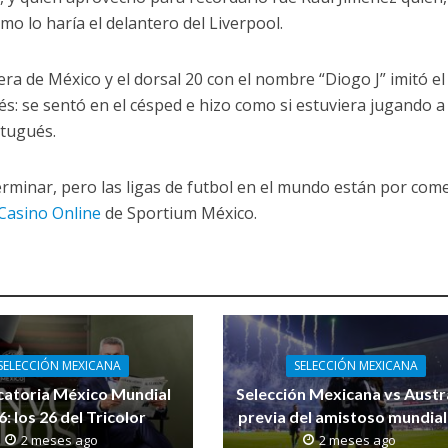
omo lo haría el delantero del Liverpool.
era de México y el dorsal 20 con el nombre “Diogo J” imitó el
és: se sentó en el césped e hizo como si estuviera jugando a 
rtugués.
erminar, pero las ligas de futbol en el mundo están por com
Casino Online
de Sportium México.
SELECCIÓN MEXICANA
SELECCIÓN MEXICANA
atoria México Mundial
Selección Mexicana vs Austra
: los 26 del Tricolor
previa del amistoso mundial
2 meses ago
2 meses ago