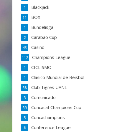
Blackjack
1
BOX
11
Bundelisga
1
Carabao Cup
2
Casino
43
Champions League
112
CICLISMO
1
Clásico Mundial de Béisbol
1
Club Tigres UANL
58
Comunicado
3
Concacaf Champions Cup
39
Concachampions
5
Conference League
8