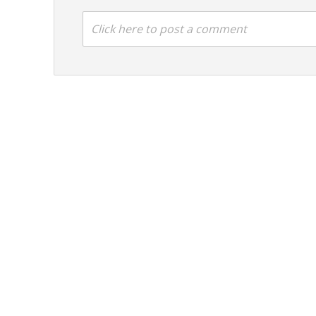
Click here to post a comment