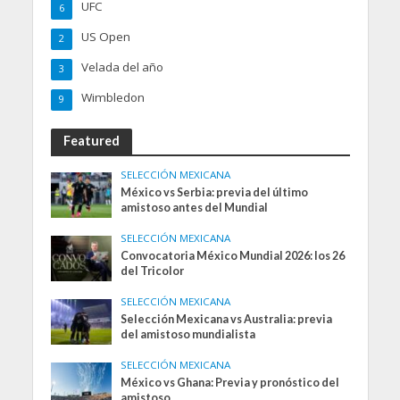
UFC
6
US Open
2
Velada del año
3
Wimbledon
9
Featured
SELECCIÓN MEXICANA
México vs Serbia: previa del último
amistoso antes del Mundial
SELECCIÓN MEXICANA
Convocatoria México Mundial 2026: los 26
del Tricolor
SELECCIÓN MEXICANA
Selección Mexicana vs Australia: previa
del amistoso mundialista
SELECCIÓN MEXICANA
México vs Ghana: Previa y pronóstico del
amistoso