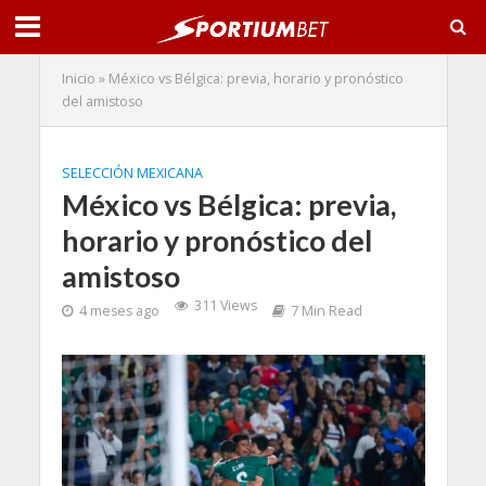
Inicio
»
México vs Bélgica: previa, horario y pronóstico
del amistoso
SELECCIÓN MEXICANA
México vs Bélgica: previa,
horario y pronóstico del
amistoso
311 Views
4 meses ago
7 Min Read