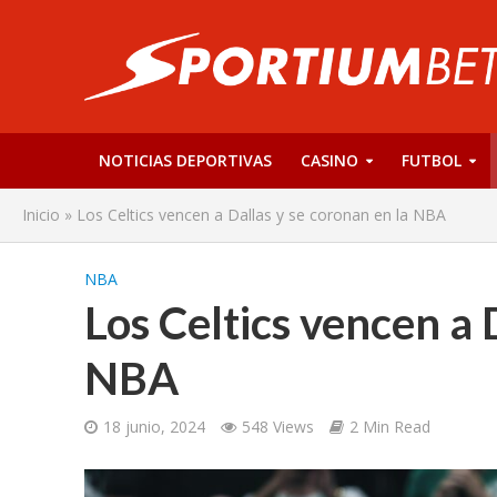
NOTICIAS DEPORTIVAS
CASINO
FUTBOL
Inicio
»
Los Celtics vencen a Dallas y se coronan en la NBA
NBA
Los Celtics vencen a 
NBA
18 junio, 2024
548 Views
2 Min Read