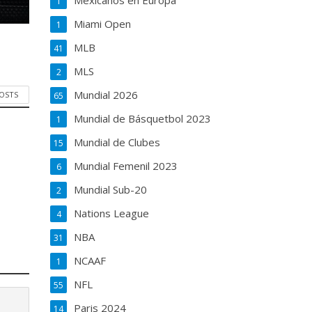
Mexicanos en Europa
1
Miami Open
1
MLB
41
MLS
2
Mundial 2026
POSTS
65
Mundial de Básquetbol 2023
1
Mundial de Clubes
15
Mundial Femenil 2023
6
Mundial Sub-20
2
Nations League
4
NBA
31
NCAAF
1
NFL
55
Paris 2024
14