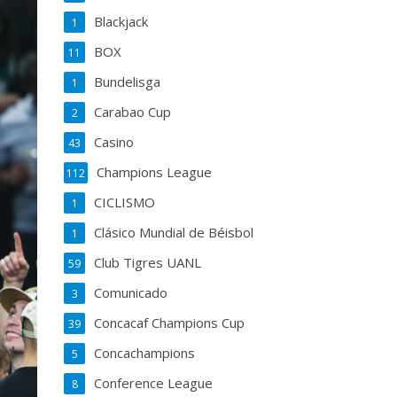
Blackjack
1
BOX
11
Bundelisga
1
Carabao Cup
2
Casino
43
Champions League
112
CICLISMO
1
Clásico Mundial de Béisbol
1
Club Tigres UANL
59
Comunicado
3
Concacaf Champions Cup
39
Concachampions
5
Conference League
8