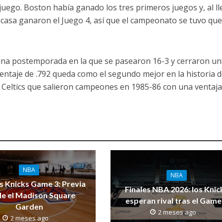
 juego. Boston había ganado los tres primeros juegos y, al l
u casa ganaron el Juego 4, así que el campeonato se tuvo qu
una postemporada en la que se pasearon 16-3 y cerraron u
centaje de .792 queda como el segundo mejor en la historia d
s Celtics que salieron campeones en 1985-86 con una ventaja
NBA
NBA
s Knicks Game 3: Previa
Finales NBA 2026: los Knic
e el Madison Square
esperan rival tras el Game
Garden
2 meses ago
2 meses ago